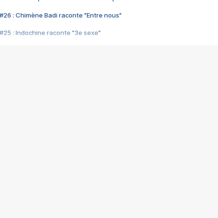
#26 : Chimène Badi raconte "Entre nous"
#25 : Indochine raconte "3e sexe"
#24 : Zaho raconte "C'est chelou"
#23 : Patrick Bruel raconte "Au café des délices"
#22 : Kyo raconte "Le chemin"
#21 : Nolwenn Leroy raconte "Cassé"
#20 : Patrick Hernandez raconte "Born to be alive"
#19 : Lorie raconte "Près de moi"
#18 : Michael Jones raconte "A nos actes manqués" (avec Jean-Jacque
#17 : Khaled raconte "Aïcha"
#16 : Corneille raconte "Parce qu'on vient de loin"
#15 : Indochine raconte "L'aventurier"