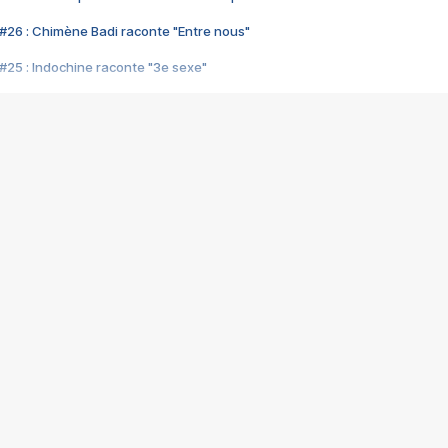
#26 : Chimène Badi raconte "Entre nous"
#25 : Indochine raconte "3e sexe"
#24 : Zaho raconte "C'est chelou"
#23 : Patrick Bruel raconte "Au café des délices"
#22 : Kyo raconte "Le chemin"
#21 : Nolwenn Leroy raconte "Cassé"
#20 : Patrick Hernandez raconte "Born to be alive"
#19 : Lorie raconte "Près de moi"
#18 : Michael Jones raconte "A nos actes manqués" (avec Jean-Jacque
#17 : Khaled raconte "Aïcha"
#16 : Corneille raconte "Parce qu'on vient de loin"
#15 : Indochine raconte "L'aventurier"