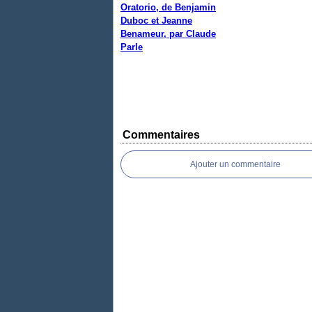
Oratorio, de Benjamin
Duboc et Jeanne
Benameur, par Claude
Parle
Commentaires
Ajouter un commentaire