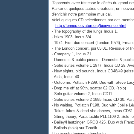
J'apprends avec tristesse le décés du grand nov
Parker et quelques autres créateurs, un nouveau
d'enrichir notre patrimoine musical.
Voici quelques CD selectionnes par des membres
http://fennec.ouvaton.org/bienvenue.html
- The topography of the lungs Incus 1.
- Iskra 1903, Incus 3/4.
- 1974, First duo concert (London 1974), Eman
- The London concert, psi 05.01. Re-issue of 
- Company 1, Incus 21.
- Domestic & public pieces, Domestic & public
- Soho suites volume 1 1977 Incus CD 29. Av
- New sights, old sounds, Incus CD48/49 (reiss
- Aida, Incus 40.
- Outcome, Potlatch P299. Duo with Steve Lac
- Drop me off at 96th, scatter 02:CD. (solo)
- Solo guitar volume 2, Incus CD11.
- Soho suites volume 2 1995 Incus CD 30. Part
- No waiting, Potlatch P198. Duo with Joëlle Lé
- Takes fakes & dead she dances, Incus CD31.
- String theory, Paractactile PLE1109-2. Solo f
- Bailey/Hautzinger, GROB 425. Duo with Franz
- Ballads (solo) sur Tzadik
Une écoute toujours stimulante.