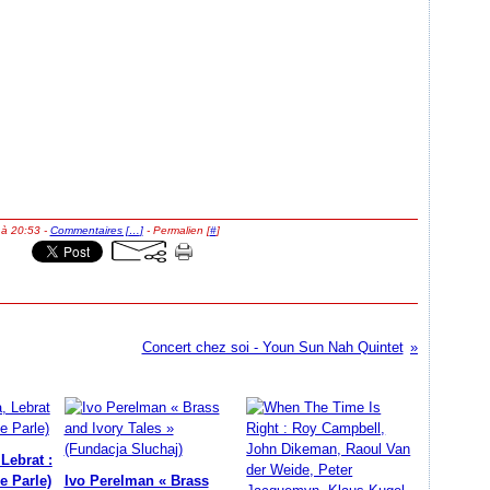
 à 20:53 -
Commentaires [
…
]
- Permalien [
#
]
Concert chez soi - Youn Sun Nah Quintet
Lebrat :
e Parle)
Ivo Perelman « Brass