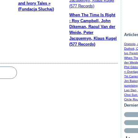
and Ivory Tales »
(Fundacja Sluchaj)
When The Time Is Right
: Roy Campbell, John
Dikeman, Raoul Van der
Weide, Peter
Article
Jacquemyn, Klaus Kugel
(577 Records)
Oratorio,
Duthoit, 
Ivo Perel
When The 
der Weide
Phil Gibb
« Overlap
Tiri Carre
Jim Baker
surprising
Lao Dan, 
Choi Sun 
Circle Ro
Dernie