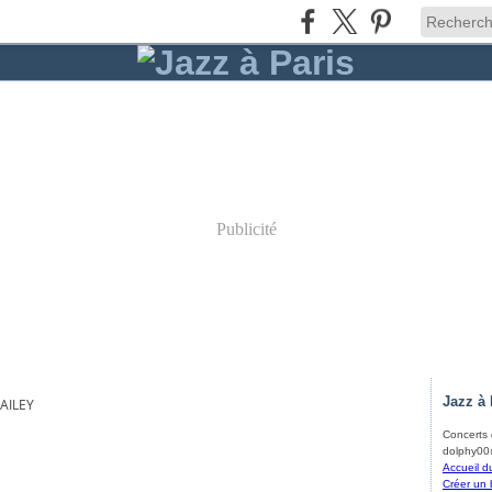
Publicité
Jazz à 
AILEY
Concerts d
dolphy00@
Accueil d
Créer un 