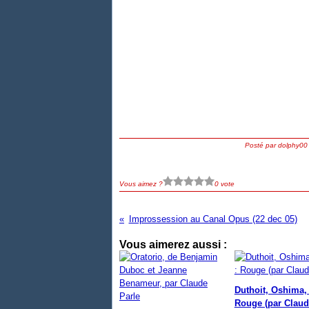
Posté par dolphy00
Vous aimez ?
0 vote
Improssession au Canal Opus (22 dec 05)
Vous aimerez aussi :
Duthoit, Oshima, 
Rouge (par Claud