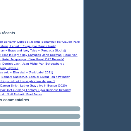
s récents
 de Benjamin Duboc et Jeanne Benameur, par Claude Parle
Oshima, Lebrat : Rouge (par Claude Parle)
man « Brass and Ivory Tales » (Fundacja Sluchaj)
Time Is Right : Roy Campbell, John Dikeman, Raoul Van
, Peter Jacquemyn, Klaus Kugel (577 Records)
s, Dominic Lash, Jean-Michel Van Schouwburg :
ping Layers »
ras solo « Élan vital » (Petit Label 2021)
, Bernard Santacruz, Samuel Silvant : on how many
 things did not this single crime depend ?
Damon Smith, Luther Gray : live in Boston (2020)
Bae 4tet « Arirang Fantasy » (No Business Records)
und : Noël Akchoté, Brad Jones
rs commentaires