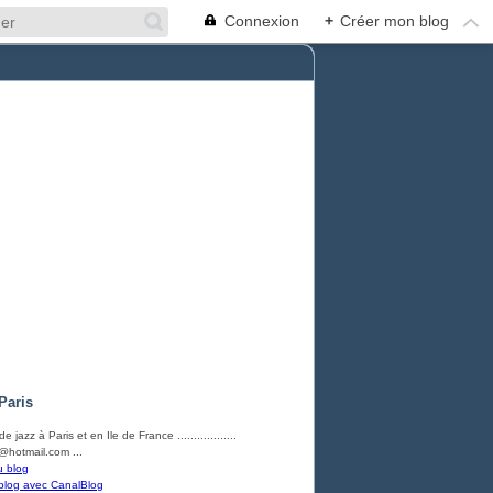
Connexion
+
Créer mon blog
Paris
e jazz à Paris et en Ile de France ..................
hotmail.com ...
u blog
blog avec CanalBlog