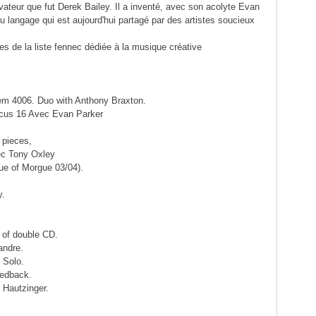
ateur que fut Derek Bailey. Il a inventé, avec son acolyte Evan
 langage qui est aujourd'hui partagé par des artistes soucieux
 de la liste fennec dédiée à la musique créative
em 4006. Duo with Anthony Braxton.
Incus 16 Avec Evan Parker
 pieces,
ec Tony Oxley
ue of Morgue 03/04).
y.
 of double CD.
andre.
 Solo.
eedback.
 Hautzinger.