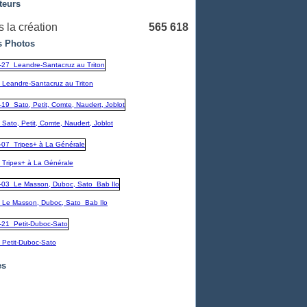
teurs
 la création
565 618
 Photos
_Leandre-Santacruz au Triton
Sato, Petit, Comte, Naudert, Joblot
_Tripes+ à La Générale
_Le Masson, Duboc, Sato_Bab Ilo
_Petit-Duboc-Sato
es
embre
(1)
1)