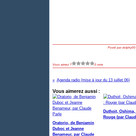
Posté par dolphy00
Vous aimez ?
0 vote
Agenda radio (mise à jour du 13 juillet 06)
Vous aimerez aussi :
Duthoit, Oshima, 
Rouge (par Claud
Oratorio, de Benjamin
Duboc et Jeanne
Benameur, par Claude