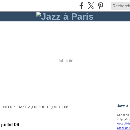
Publicité
Jazz à 
NCERTS - MISE À JOUR DU 13 JUILLET 06
Concerts d
dolphy00@
Accueil d
uillet 06
Créer un 