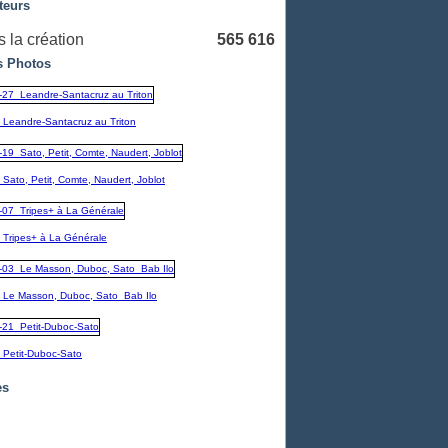
teurs
 la création
565 616
 Photos
_Leandre-Santacruz au Triton
Sato, Petit, Comte, Naudert, Joblot
_Tripes+ à La Générale
_Le Masson, Duboc, Sato_Bab Ilo
_Petit-Duboc-Sato
es
embre
(1)
1)