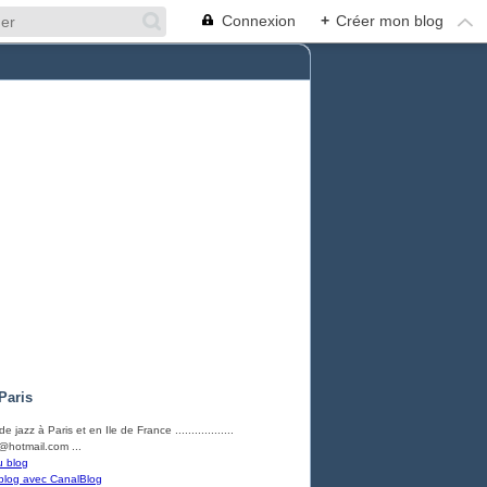
Connexion
+
Créer mon blog
Paris
e jazz à Paris et en Ile de France ..................
hotmail.com ...
u blog
blog avec CanalBlog