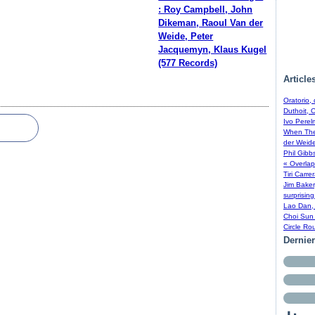
: Roy Campbell, John
Dikeman, Raoul Van der
Weide, Peter
Jacquemyn, Klaus Kugel
(577 Records)
Article
Oratorio,
Duthoit, 
Ivo Perel
When The 
der Weide
Phil Gibb
« Overlap
Tiri Carre
Jim Baker
surprising
Lao Dan, 
Choi Sun 
Circle Ro
Dernie