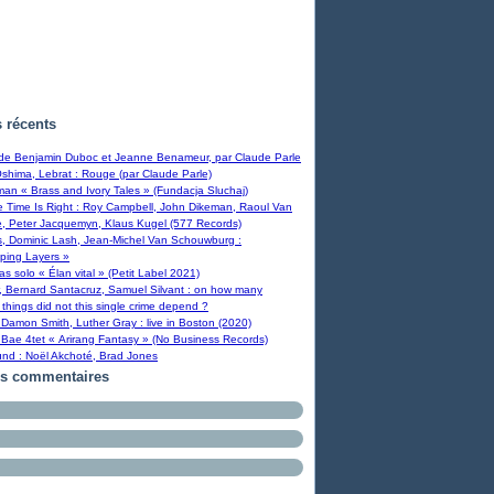
s récents
 de Benjamin Duboc et Jeanne Benameur, par Claude Parle
Oshima, Lebrat : Rouge (par Claude Parle)
man « Brass and Ivory Tales » (Fundacja Sluchaj)
Time Is Right : Roy Campbell, John Dikeman, Raoul Van
, Peter Jacquemyn, Klaus Kugel (577 Records)
s, Dominic Lash, Jean-Michel Van Schouwburg :
ping Layers »
ras solo « Élan vital » (Petit Label 2021)
, Bernard Santacruz, Samuel Silvant : on how many
 things did not this single crime depend ?
Damon Smith, Luther Gray : live in Boston (2020)
Bae 4tet « Arirang Fantasy » (No Business Records)
und : Noël Akchoté, Brad Jones
rs commentaires