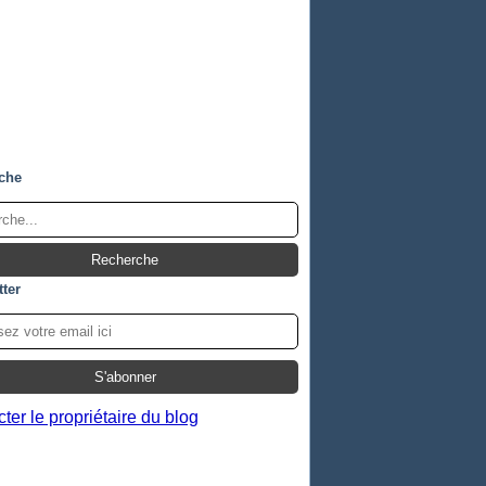
che
ter
ter le propriétaire du blog