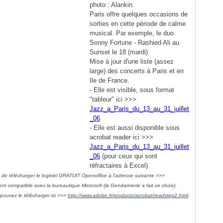
photo : Alankin
Paris offre quelques occasions de
sorties en cette période de calme
musical. Par exemple, le duo
Sonny Fortune - Rashied Ali au
Sunset le 18 (mardi)
Mise à jour d'une liste (assez
large) des concerts à Paris et en
Ile de France.
- Elle est visible, sous format
"tableur" ici >>>
Jazz_a_Paris_du_13_au_31_juillet
_06
- Elle est aussi disponible sous
acrobat reader ici >>>
Jazz_a_Paris_du_13_au_31_juillet
_06
(pour ceux qui sont
réfractaires à Excel)
le de télécharger le logiciel GRATUIT Openoffice à l'adresse suivante >>>
ment compatible avec la bureautique Microsoft (la Gendarmerie a fait ce choix).
pouvez le télécharger ici >>>
http://www.adobe.fr/products/acrobat/readstep2.html