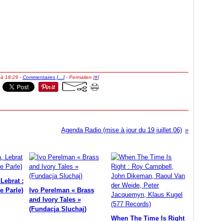
 à 18:29 -
Commentaires [
…
]
- Permalien [
#
]
Agenda Radio (mise à jour du 19 juillet 06)
Lebrat :
e Parle)
Ivo Perelman « Brass
and Ivory Tales »
(Fundacja Sluchaj)
When The Time Is Right