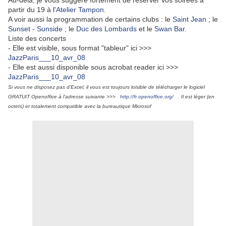
Au-delà, je vous suggère fortement de réserver vos soirées à
partir du 19 à l'
Atelier Tampon
.
A voir aussi la programmation de certains clubs : le
Saint Jean
; le
Sunset - Sunside
; le
Duc des Lombards
et le
Swan Bar
.
Liste des concerts
- Elle est visible, sous format "tableur" ici >>>
JazzParis___10_avr_08
- Elle est aussi disponible sous acrobat reader ici >>>
JazzParis___10_avr_08
Si vous ne disposez pas d'Excel, il vous est toujours loisible de télécharger le logiciel
GRATUIT Openoffice à l'adresse suivante >>>
http://fr.openoffice.org/
. Il est léger (en
octets) et totalement compatible avec la bureautique Microsof