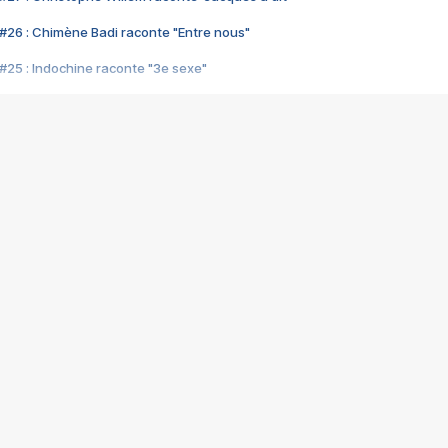
#26 : Chimène Badi raconte "Entre nous"
#25 : Indochine raconte "3e sexe"
#24 : Zaho raconte "C'est chelou"
#23 : Patrick Bruel raconte "Au café des délices"
#22 : Kyo raconte "Le chemin"
#21 : Nolwenn Leroy raconte "Cassé"
#20 : Patrick Hernandez raconte "Born to be alive"
#19 : Lorie raconte "Près de moi"
#18 : Michael Jones raconte "A nos actes manqués" (avec Jean-Jacque
#17 : Khaled raconte "Aïcha"
#16 : Corneille raconte "Parce qu'on vient de loin"
#15 : Indochine raconte "L'aventurier"