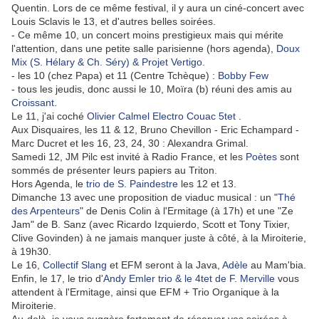
Quentin. Lors de ce même festival, il y aura un ciné-concert avec
Louis Sclavis le 13, et d'autres belles soirées.
- Ce même 10, un concert moins prestigieux mais qui mérite
l'attention, dans une petite salle parisienne (hors agenda),
Doux
Mix (S. Hélary & Ch. Séry) & Projet Vertigo
.
- les 10 (chez Papa) et 11 (Centre Tchèque) :
Bobby Few
- tous les jeudis, donc aussi le 10, Moïra (b) réuni des amis au
Croissant
.
Le 11, j'ai coché
Olivier Calmel Electro Couac 5tet
.
Aux Disquaires, les 11 & 12, Bruno Chevillon - Eric Echampard -
Marc Ducret et les 16, 23, 24, 30 : Alexandra Grimal.
Samedi 12, JM Pilc est invité à Radio France, et les
Poètes
sont
sommés de présenter leurs papiers au Triton.
Hors Agenda, le
trio de S. Paindestre
les 12 et 13.
Dimanche 13 avec une proposition de viaduc musical : un "
Thé
des Arpenteurs
" de Denis Colin à l'Ermitage (à 17h) et une "Ze
Jam" de B. Sanz (avec Ricardo Izquierdo, Scott et Tony Tixier,
Clive Govinden) à ne jamais manquer juste à côté, à la Miroiterie,
à 19h30.
Le 16,
Collectif Slang
et EFM seront à la Java,
Adèle
au Mam'bia.
Enfin, le 17, le trio d'
Andy Emler trio & le 4tet de F. Merville
vous
attendent à l'Ermitage, ainsi que EFM + Trio Organique à la
Miroiterie.