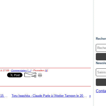
Reche
Newsle
 à 17:08 -
Commentaires [
…
]
- Permalien [
#
]
Contac
Jean François Pauvros - Makoto Kawabata - 15 mai 08
Toru Iwashita - Claude Parle à l'Atelier Tampon le 20 mai 08