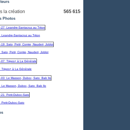
iteurs
 la création
565 615
s Photos
_Leandre-Santacruz au Triton
Sato, Petit, Comte, Naudert, Joblot
_Tripes+ à La Générale
_Le Masson, Duboc, Sato_Bab Ilo
_Petit-Duboc-Sato
es
embre
(1)
(1)