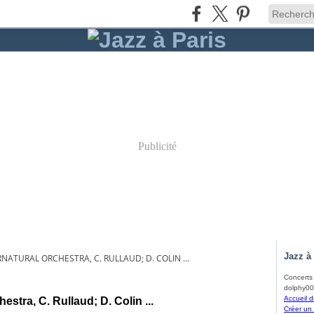
Publicité
Jazz à
RNATURAL ORCHESTRA, C. RULLAUD; D. COLIN ...
Concerts d
dolphy00
Accueil d
stra, C. Rullaud; D. Colin ...
Créer un