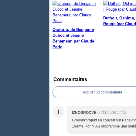
Duthoit, Oshima, 
Rouge (par Claud
Oratorio, de Benjamin
Duboc et Jeanne
Benameur, par Claude
Parle
Commentaires
Ajouter un commentaire
I
IZNOGROOVE
05/11/2008 17:15
Groovin'projekt en concert sur Paris<
19eme !<br /> Au programme une soirée 