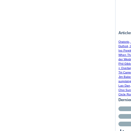
Article
Oratorio
Duthoit, 
Ivo Perel
When The
der Weid
Phil Gib
« Overla
Tiri Carr
Jim Bake
surprisin
Lao Dan,
Choi Sun
Circle R
Dernie