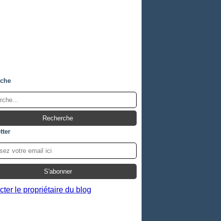
rche
tter
ter le propriétaire du blog