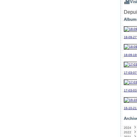
Vis
Depuis
Album
18-09-27
18-09-19_
17-03-07
17-03-03
16-10-21
Archiv
2024
2022
Sept
2021
Avril