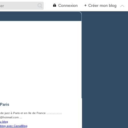
Connexion
+
Créer mon blog
 Paris
e jazz à Paris et en Ile de France ..................
@hotmail.com ...
u blog
 blog avec CanalBlog