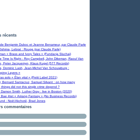
s récents
, de Benjamin Duboc et Jeanne Benameur, par Claude Parle
Oshima, Lebrat : Rouge (par Claude Parle)
man « Brass and Ivory Tales » (Fundacja Sluchaj)
 Time Is Right : Roy Campbell, John Dikeman, Raoul Van
e, Peter Jacquemyn, Klaus Kugel (577 Records)
bs, Dominic Lash, Jean-Michel Van Schouwburg :
pping Layers »
eras solo « Élan vital » (Petit Label 2021)
r, Bernard Santacruz, Samuel Silvant : on how many
g things did not this single crime depend ?
 Damon Smith, Luther Gray : live in Boston (2020)
 Bae 4tet « Arirang Fantasy » (No Business Records)
ound : Noël Akchoté, Brad Jones
rs commentaires