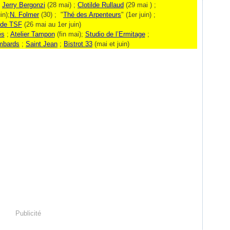
;
Jerry Bergonzi
(28 mai) ;
Clotilde Rullaud
(29 mai ) ;
in);
N. Folmer
(30) ; "
Thé des Arpenteurs
" (1
er
juin) ;
 de TSF
(26 mai au 1er juin)
és
;
Atelier Tampon
(fin mai);
Studio de l’Ermitage
;
mbards
;
Saint Jean
;
Bistrot 33
(mai et juin)
Publicité