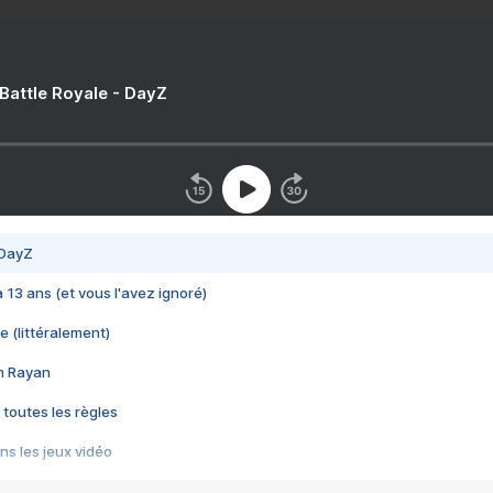
 Battle Royale - DayZ
 DayZ
 a 13 ans (et vous l'avez ignoré)
e (littéralement)
im Rayan
 toutes les règles
s les jeux vidéo
us choquant de Rockstar ? - Le scandale BULLY