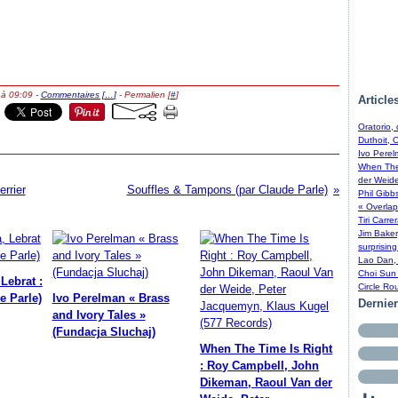
 à 09:09 -
Commentaires [
…
]
- Permalien [
#
]
Article
Oratorio,
Duthoit, 
Ivo Perel
When The 
der Weide
rrier
Souffles & Tampons (par Claude Parle)
Phil Gibb
« Overlap
Tiri Carre
Jim Baker
surprising
Lao Dan, 
Choi Sun 
Lebrat :
Circle Ro
e Parle)
Ivo Perelman « Brass
Dernie
and Ivory Tales »
(Fundacja Sluchaj)
When The Time Is Right
: Roy Campbell, John
Dikeman, Raoul Van der