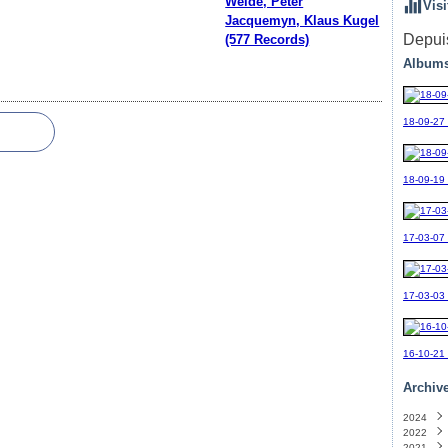
Weide, Peter
Visi
Jacquemyn, Klaus Kugel
Depuis
(577 Records)
Albums
18-09-27
18-09-19_
17-03-07
17-03-03
16-10-21
Archiv
2024
2022
Sept
2021
Avril
(