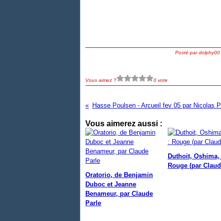
Posté par dolphy00
Vous aimez ?
0 vote
Hasse Poulsen - Arcueil fev 05 par Nicolas Pe
Vous aimerez aussi :
Duthoit, Oshima, 
Rouge (par Claud
Oratorio, de Benjamin
Duboc et Jeanne
Benameur, par Claude
Parle