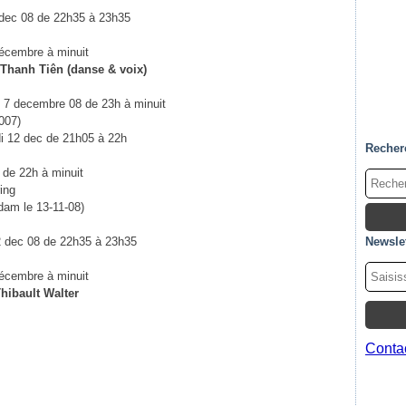
5 dec 08 de 22h35 à 23h35
écembre à minuit
 Thanh Tiên (danse & voix)
e 7 decembre 08 de 23h à minuit
007)
di 12 dec de 21h05 à 22h
Recher
c de 22h à minuit
ing
am le 13-11-08)
12 dec 08 de 22h35 à 23h35
Newslet
écembre à minuit
hibault Walter
Contac