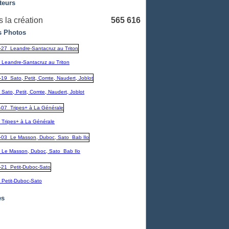
teurs
 la création
565 616
 Photos
_Leandre-Santacruz au Triton
Sato, Petit, Comte, Naudert, Joblot
_Tripes+ à La Générale
_Le Masson, Duboc, Sato_Bab Ilo
_Petit-Duboc-Sato
es
embre
(1)
1)