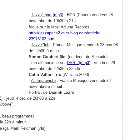
-
Jazz à part
(
mp3
) : HDR (Rouen) vendredi 28
novembre de 19h30 à 21h
focus
sur le label Adluna Records
http://jazzaparis2.over-blog.com/article-
23975103.html
-
Jazz Club
: France Musique vendredi 28 nov 08
de 22h30 à minuit
Simon Goubert 6tet
(en direct du Sunside)
- (en alémanique sur
DRS 2
)(
mp3
) : vendredi 28
novembre de 22h35 à 23h35
Colin Vallon Trio
(Willisau 2008)
-
A l’Improviste
: France Musique vendredi 28
novembre à minuit
Portrait de
Daunik Lazro
3
) : jeudi 4 dec de 20h03 à 22h
Groove"
he, beau programme)
de 22h à minuit
 (g), Mark Feldman (vln),