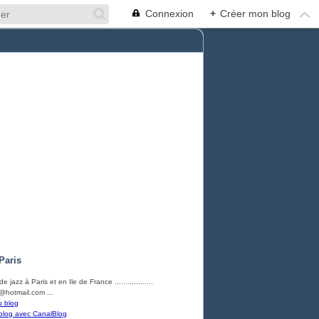
Connexion
+
Créer mon blog
Paris
e jazz à Paris et en Ile de France ..................
hotmail.com ...
u blog
blog avec CanalBlog