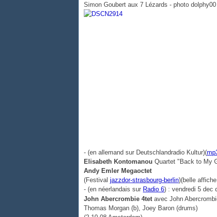
Simon Goubert aux 7 Lézards - photo dolphy00
- (en allemand sur Deutschlandradio Kultur)(
mp
Elisabeth Kontomanou
Quartet "Back to My 
Andy Emler
Megaoctet
(Festival
jazzdor-strasbourg-berlin
)(belle affic
- (en néerlandais sur
Radio 6
) : vendredi 5 dec 
John Abercrombie 4tet
avec
John Abercrombie
Thomas Morgan (b), Joey Baron (drums)