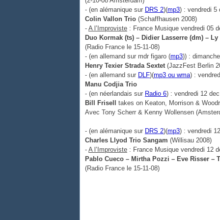
(2-10-08 Amsterdam)
- (en alémanique sur
DRS 2
)(
mp3
) : vendredi 
Colin Vallon Trio
(Schaffhausen 2008)
-
A l’Improviste
: France Musique vendredi 05 d
Duo Kormak (ts) – Didier Lasserre (dm) – Ly
(Radio France le 15-11-08)
- (en allemand sur mdr figaro (
mp3
)) : dimanch
Henry Texier Strada Sextet
(JazzFest Berlin 2
- (en allemand sur
DLF
)(
mp3 ou wma
) : vendre
Manu Codjia Trio
- (en néerlandais sur
Radio 6
) : vendredi 12 de
Bill Frisell
takes on Keaton, Morrison & Woodr
Avec Tony Scherr & Kenny Wollensen (Amsterd
- (en alémanique sur
DRS 2
)(
mp3
) : vendredi 
Charles Llyod Trio Sangam
(Willisau 2008)
-
A l’Improviste
: France Musique vendredi 12 d
Pablo Cueco – Mirtha Pozzi – Eve Risser – T
(Radio France le 15-11-08)