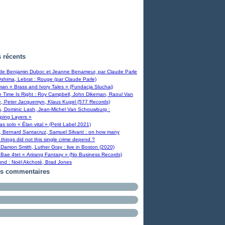
s récents
 de Benjamin Duboc et Jeanne Benameur, par Claude Parle
Oshima, Lebrat : Rouge (par Claude Parle)
man « Brass and Ivory Tales » (Fundacja Sluchaj)
Time Is Right : Roy Campbell, John Dikeman, Raoul Van
, Peter Jacquemyn, Klaus Kugel (577 Records)
s, Dominic Lash, Jean-Michel Van Schouwburg :
ping Layers »
ras solo « Élan vital » (Petit Label 2021)
, Bernard Santacruz, Samuel Silvant : on how many
 things did not this single crime depend ?
Damon Smith, Luther Gray : live in Boston (2020)
Bae 4tet « Arirang Fantasy » (No Business Records)
und : Noël Akchoté, Brad Jones
rs commentaires