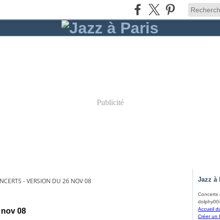
Publicité
Jazz à 
NCERTS - VERSION DU 26 NOV 08
Concerts d
dolphy00@
Accueil d
 nov 08
Créer un 