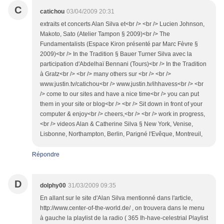
C
catichou
03/04/2009 20:31
extraits et concerts Alan Silva et<br /> <br /> Lucien Johnson,
Makoto, Sato (Atelier Tampon § 2009)<br /> The
Fundamentalists (Espace Kiron présenté par Marc Fèvre §
2009)<br /> In the Tradition § Bauer Turner Silva avec la
participation d'Abdelhaï Bennani (Tours)<br /> In the Tradition
à Gratz<br /> <br /> many others sur <br /> <br />
www.justin.tv/catichou<br /> www.justin.tv/ihhavess<br /> <br
/> come to our sites and have a nice time<br /> you can put
them in your site or blog<br /> <br /> Sit down in front of your
computer & enjoy<br /> cheers,<br /> <br /> work in progress,
<br /> videos Alan & Catherine Silva § New York, Venise,
Lisbonne, Northampton, Berlin, Parigné l'Evêque, Montreuil,
Répondre
D
dolphy00
31/03/2009 09:35
En allant sur le site d'Alan Silva mentionné dans l'article,
http://www.center-of-the-world.de/ , on trouvera dans le menu
à gauche la playlist de la radio ( 365 Ih-have-celestrial Playlist