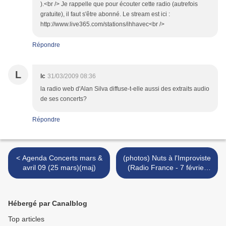
).<br /> Je rappelle que pour écouter cette radio (autrefois
gratuite), il faut s'être abonné. Le stream est ici :
http://www.live365.com/stations/ihhavec<br />
Répondre
L
lc
31/03/2009 08:36
la radio web d'Alan Silva diffuse-t-elle aussi des extraits audio
de ses concerts?
Répondre
< Agenda Concerts mars &
(photos) Nuts à l'Improviste
avril 09 (25 mars)(maj)
(Radio France - 7 février
09) >
Hébergé par Canalblog
Top articles