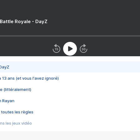
 Battle Royale - DayZ
 DayZ
 a 13 ans (et vous l'avez ignoré)
e (littéralement)
im Rayan
 toutes les règles
s les jeux vidéo
us choquant de Rockstar ? - Le scandale BULLY