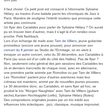
sont pas.
Il faut choisir. Ce petit post est consacré à l'étonnante Sylvaine
Hélary, au travers d'une balade parmi les chroniques de Jazz à
Paris. Manière de souligner l'intérêt soutenu que provoque cette
artiste peu commune.
Un flyer des Cariatides pour parler de Sylvaine Hélary ? On aurait
pu en trouver bien d'autres, mais il s'agit là d'un rendez-vous
proche. Petit flashback.
Lors d'un échange de mails avec
Tam de Villiers
, jeune guitariste
prometteur (encore une jeune pousse), pour annoncer son
concert du 8 janvier
au Studio de l'Ermitage, on en vient à
évoquer un autre concert, celui du 30 décembre, aux Cariatides à
Paris (au sous-sol d'un café du côté des Halles). Pas de flyer ?
Non, seulement celui général des jam sessions des Cariatides les
2e et derniers mercredis de chaque mois, avec en alternance,
une première partie animée par Romolive ou par Tam de Villiers.
Les "Romolive" partent pour d'autres aventures mais leur
créneau est maintenu, animé par de nouvelles jeunes pousses.
Le 30 décembre donc, au Cariatides, et sans flyer ad hoc, se
produit le trio “Morgen Naughties” avec Tam de Villiers (guitare
sèche),Karsten Hochkappfel (cello), Sylvaine Hélary (flutes).
Des compositions originales jouées par un trio inédit aux
influences très éclectiques : jazz, classique, musique improvisé,