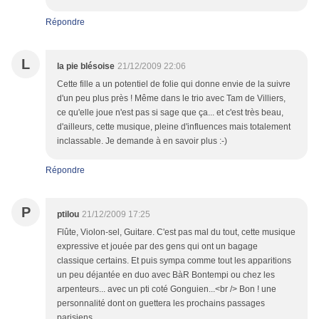
Répondre
L
la pie blésoise
21/12/2009 22:06
Cette fille a un potentiel de folie qui donne envie de la suivre
d'un peu plus près ! Même dans le trio avec Tam de Villiers,
ce qu'elle joue n'est pas si sage que ça... et c'est très beau,
d'ailleurs, cette musique, pleine d'influences mais totalement
inclassable. Je demande à en savoir plus :-)
Répondre
P
ptilou
21/12/2009 17:25
Flûte, Violon-sel, Guitare. C'est pas mal du tout, cette musique
expressive et jouée par des gens qui ont un bagage
classique certains. Et puis sympa comme tout les apparitions
un peu déjantée en duo avec BàR Bontempi ou chez les
arpenteurs... avec un pti coté Gonguien...<br /> Bon ! une
personnalité dont on guettera les prochains passages
parisiens