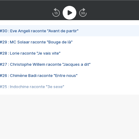
#30 : Eve Angeli raconte "Avant de partir"
#29 : MC Solaar raconte "Bouge de là"
28 : Lorie raconte "Je vais vite"
#27 : Christophe Willem raconte "Jacques a dit"
#26 : Chimène Badi raconte "Entre nous"
#25 : Indochine raconte "3e sexe"
#24 : Zaho raconte "C'est chelou"
#23 : Patrick Bruel raconte "Au café des délices"
#22 : Kyo raconte "Le chemin"
#21 : Nolwenn Leroy raconte "Cassé"