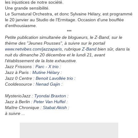
les injustices de notre société.
Une grande sensibilité.
Le Surnatural Orchestra, et donc Sylvaine Hélary, est programmé
le 20 janvier au Studio de l'Ermitage. Occasion d'une bouffée
d'enthousiasme.
***
Petite publication simultanée de blogueurs, le Z-Band, sur le
thème des "Jeunes Pousses", à suivre sur le portail
www.netvibes.com/jazzaparis
, rubrique
Z-Band
bien sûr, dans la
nuit du dimanche 20 décembre et le lundi 21, avant
l'établissement de la liste exhaustive.
Jazz Frissons :
Parc - X trio
:
Jazz à Paris :
Mutine Hélary
:
Jazz 0 Centre :
Benoit Lavollée trio
:
Cooldesource :
Nenad Gajin
:
MysterioJazz :
Tyondai Braxton
:
Jazz à Berlin :
Peter Van Huffel
:
Maître Chronique :
Stabat Akish
:
à suivre ...