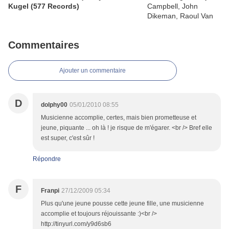
Kugel (577 Records)
Commentaires
Ajouter un commentaire
D
dolphy00
05/01/2010 08:55
Musicienne accomplie, certes, mais bien prometteuse et
jeune, piquante ... oh là ! je risque de m'égarer. <br /> Bref elle
est super, c'est sûr !
Répondre
F
Franpi
27/12/2009 05:34
Plus qu'une jeune pousse cette jeune fille, une musicienne
accomplie et toujours réjouissante :)<br />
http://tinyurl.com/y9d6sb6