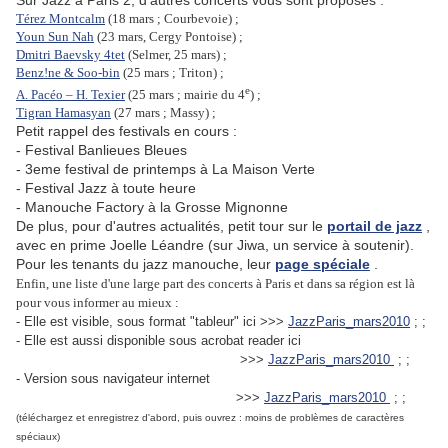
Sur Jazz à Paris 2, d'autres concerts vous sont proposés :
Térez Montcalm
(18 mars ; Courbevoie) ;
Youn Sun Nah
(23 mars, Cergy Pontoise) ;
Dmitri Baevsky 4tet
(Selmer, 25 mars) ;
Benz!ne & Soo-bin
(25 mars ; Triton) ;
e
A. Pacéo – H. Texier
(25 mars ; mairie du 4
) ;
Tigran Hamasyan
(27 mars ; Massy) ;
Petit rappel des festivals en cours :
- Festival Banlieues Bleues
- 3eme festival de printemps à La Maison Verte
- Festival Jazz à toute heure
- Manouche Factory à la Grosse Mignonne
De plus, pour d'autres actualités, petit tour sur le
portail de jazz
,
avec en prime Joelle Léandre (sur Jiwa, un service à soutenir).
Pour les tenants du jazz manouche, leur
page spéciale
.
Enfin, une liste d'une large part des concerts à Paris et dans sa région est là
pour vous informer au mieux :
- Elle est visible, sous format "tableur" ici >>>
JazzParis_mars2010
; ;
- Elle est aussi disponible sous acrobat reader ici
>>>
JazzParis_mars2010
; ;
- Version sous navigateur internet
>>>
JazzParis_mars2010
; ;
(téléchargez et enregistrez d'abord, puis ouvrez : moins de problèmes de caractères
spéciaux)