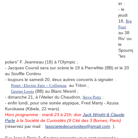
er :
- le
jeudi
18,
Big
Four
au 38
Riv' ou
le
Spoumj
"les
polars" F. Jeanneau (18) à l'Olympic ;
- Jacques Coursil sera sur scène le 19 à Pierrefitte (BB) et le 20
au Souffle Continu
- toujours le samedi 20, deux autres concerts à signaler :
au Triton ;
Perret - Electric Epic – Collignon
(BB) au Blanc Mesnil ;
George Lewis
- dimanche 21, à l'Atelier du Chaudron,
;
Steve Potts
- enfin lundi, pour une soirée atypique, Fred Marty - Azusa
Kurokawa (Kibele, 22 mars).
Hors programme : mardi 23 à 21h, duo
Jack Wright & Claude
Parle
à la Société de Curiosités (9 Cité des 3 Bornes, Paris)
(réservez par mail :
lasocietedecuriosites@gmail.com
).