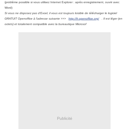
(problème possible si vous utilisez Internet Explorer : après enregistrement, ouvrir avec
Word)
Si vous ne disposez pas d'Excel, il vous est toujours loisible de télécharger le logiciel
GRATUIT Openoffice à l'adresse suivante >>>
http://fr.openoffice.org/
. Il est léger (en
octets) et totalement compatible avec la bureautique Microsof
Publicité