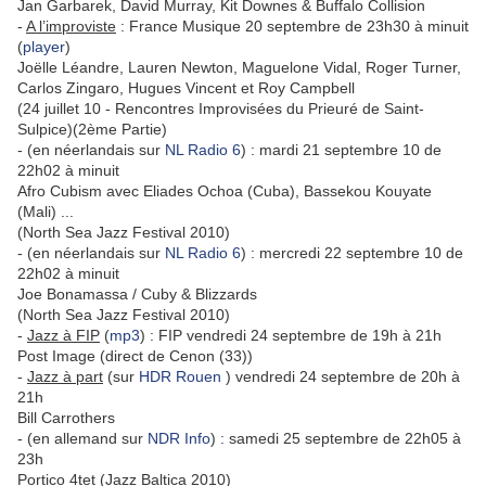
Jan Garbarek, David Murray, Kit Downes & Buffalo Collision
-
A l’improviste
: France Musique 20 septembre de 23h30 à minuit
(
player
)
Joëlle Léandre, Lauren Newton, Maguelone Vidal, Roger Turner,
Carlos Zingaro, Hugues Vincent et Roy Campbell
(24 juillet 10 - Rencontres Improvisées du Prieuré de Saint-
Sulpice)(2ème Partie)
- (en néerlandais sur
NL Radio 6
) : mardi 21 septembre 10 de
22h02 à minuit
Afro Cubism avec Eliades Ochoa (Cuba), Bassekou Kouyate
(Mali) ...
(North Sea Jazz Festival 2010)
- (en néerlandais sur
NL Radio 6
) : mercredi 22 septembre 10 de
22h02 à minuit
Joe Bonamassa / Cuby & Blizzards
(North Sea Jazz Festival 2010)
-
Jazz à FIP
(
mp3
) : FIP
vendredi 24 septembre de 19h à 21h
Post Image (direct de Cenon (33))
-
Jazz à part
(sur
HDR Rouen
) vendredi 24 septembre de 20h à
21h
Bill Carrothers
- (en allemand sur
NDR Info
) : samedi 25 septembre de 22h05 à
23h
Portico 4tet (Jazz Baltica 2010)