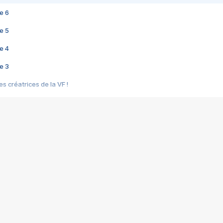
e 6
e 5
e 4
e 3
s créatrices de la VF !
e 2
e 1
e Mektoub My Love arrive enfin ! Rencontre avec Shaïn Boumedine et Sal
i : après Toni en famille
elle réalise le bouleversant Dites lui que je l'aime
ais ! Rencontre autour de Vie privée de Rebecca Zlotowski
 de Marguerite, Grave... Rencontre avec Ella Rumpf