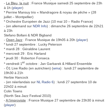
-
Le Bleu, la nuit
: France Musique samedi 25 septembre de 23h
à 1h (
player
)
* Perrine Mansuy trio « Mandragore & noyau de pêche » (28
juillet – Montpellier)
* Orchestre Européen de Jazz (10 mai 10 – Radio France)
- (en allemand sur
NDR Info
) : dimanche 26 septembre de 22h21
à 23h
Stefano Bollani & NDR Bigband
-
Open Jazz
: France Musique de 19h05 à 20h (
player
)
* lundi 27 septembre : Lucky Peterson
* mardi 28 : Géraldine Laurent
* mercredi 29 : Eric Harland
* jeudi 30 : Roberton Fonseca
er
* vendredi 1
octobre : Jan Garbarek & Hilliard Ensemble
- Ö1 Live Radio (en autrichien) (
wma
) : lundi 27 septembre de
19h30 à 21h
Herbie Hancock
- (en néerlandais sur
NL Radio 6
) : lundi 27 septembre 10 de
22h02 à minuit
Colin Towns
(North Sea Jazz Festival 2010)
-
A l’improviste
: France Musique 27 septembre de 23h30 à minuit
(
player
)