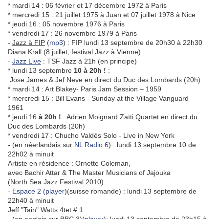
* mardi 14 : 06 février et 17 décembre 1972 à Paris
* mercredi 15 : 21 juillet 1975 à Juan et 07 juillet 1978 à Nice
* jeudi 16 : 05 novembre 1976 à Paris
* vendredi 17 : 26 novembre 1979 à Paris
-
Jazz à FIP
(
mp3
) : FIP
lundi 13 septembre de 20h30 à 22h30
Diana Krall (8 juillet, festival Jazz à Vienne)
-
Jazz Live
: TSF Jazz à 21h (en principe)
* lundi 13 septembre
10 à 20h !
:
Jose James & Jef Neve en direct du Duc des Lombards (20h)
* mardi 14 : Art Blakey- Paris Jam Session – 1959
* mercredi 15 : Bill Evans - Sunday at the Village Vanguard –
1961
* jeudi 16
à 20h !
: Adrien Moignard Zaïti Quartet en direct du
Duc des Lombards (20h)
* vendredi 17 : Chucho Valdés Solo - Live in New York
- (en néerlandais sur
NL Radio 6
) : lundi 13 septembre 10 de
22h02 à minuit
Artiste en résidence : Ornette Coleman,
avec Bachir Attar & The Master Musicians of Jajouka
(North Sea Jazz Festival 2010)
-
Espace 2
(
player
)(suisse romande) : lundi 13 septembre de
22h40 à minuit
Jeff "Tain" Watts 4tet # 1