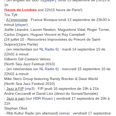
- (en anglais sur BBC 3)(
player
): lundi 13 septembre de 23h15 à
1h
(
heure de Londres
soit 22h15 heure de Paris!)
Trio Tyft
-
A l’improviste
: France Musique lundi 13 septembre de 23h30 à
minuit (
player
)
Joëlle Léandre, Lauren Newton, Maguelone Vidal, Roger Turner,
Carlos Zingaro, Hugues Vincent et Roy Campbell
(24 juillet 10 - Rencontres Improvisées du Prieuré de Saint-
Sulpice)(1ère Partie)
- (en néerlandais sur
NL Radio 6
) : mardi 14 septembre 10 de
22h02 à minuit
Gilberto Gil/ Caetano Veloso
(North Sea Jazz Festival 2010)
- (en néerlandais sur
NL Radio 6
) : mercredi 15 septembre 10 de
22h02 à minuit
Mike Stern Group featuring Randy Brecker & Dave Weckl
(North Sea Jazz Festival 2010)
-
Jazz à FIP
(
mp3
) : FIP
jeudi 16 septembre de 19h à 21h
André Ceccarelli et David Linx (direct du Sunset/Sunside)
-
Jazz à part
(sur
HDR Rouen
) vendredi 17 septembre de 20h à
21h
Stephan Oliva
- Rbb Kultur Radio (en allemand) (
wma
) : vendredi 17 septembre