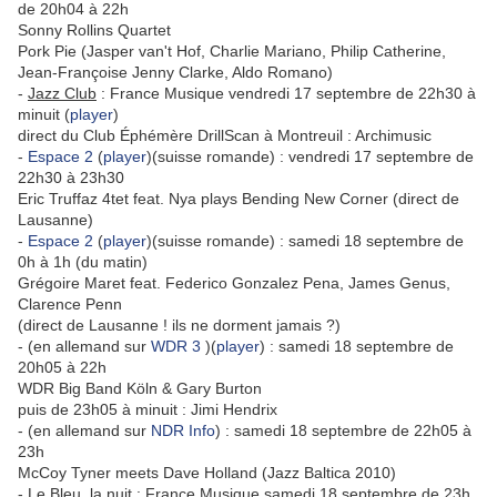
de 20h04 à 22h
Sonny Rollins Quartet
Pork Pie (Jasper van't Hof, Charlie Mariano, Philip Catherine,
Jean-Françoise Jenny Clarke, Aldo Romano)
-
Jazz Club
: France Musique vendredi 17 septembre de 22h30 à
minuit (
player
)
direct du Club Éphémère DrillScan à Montreuil : Archimusic
-
Espace 2
(
player
)(suisse romande) : vendredi 17 septembre de
22h30 à 23h30
Eric Truffaz 4tet feat. Nya plays Bending New Corner (direct de
Lausanne)
-
Espace 2
(
player
)(suisse romande) : samedi 18 septembre de
0h à 1h (du matin)
Grégoire Maret feat. Federico Gonzalez Pena, James Genus,
Clarence Penn
(direct de Lausanne ! ils ne dorment jamais ?)
- (en allemand sur
WDR 3
)(
player
) : samedi 18 septembre de
20h05 à 22h
WDR Big Band Köln & Gary Burton
puis de 23h05 à minuit : Jimi Hendrix
- (en allemand sur
NDR Info
) : samedi 18 septembre de 22h05 à
23h
McCoy Tyner meets Dave Holland (Jazz Baltica 2010)
-
Le Bleu, la nuit
: France Musique samedi 18 septembre de 23h