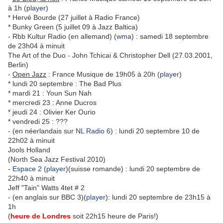
à 1h (
player
)
* Hervé Bourde (27 juillet à Radio France)
* Bunky Green (5 juillet 09 à Jazz Baltica)
- Rbb Kultur Radio (en allemand) (
wma
) : samedi 18 septembre
de 23h04 à minuit
The Art of the Duo - John Tchicai & Christopher Dell (27.03.2001,
Berlin)
-
Open Jazz
: France Musique de 19h05 à 20h (
player
)
* lundi 20 septembre : The Bad Plus
* mardi 21 : Youn Sun Nah
* mercredi 23 : Anne Ducros
* jeudi 24 : Olivier Ker Ourio
* vendredi 25 : ???
- (en néerlandais sur
NL Radio 6
) : lundi 20 septembre 10 de
22h02 à minuit
Jools Holland
(North Sea Jazz Festival 2010)
-
Espace 2
(
player
)(suisse romande) : lundi 20 septembre de
22h40 à minuit
Jeff "Tain" Watts 4tet # 2
- (en anglais sur BBC 3)(
player
): lundi 20 septembre de 23h15 à
1h
(
heure de Londres
soit 22h15 heure de Paris!)