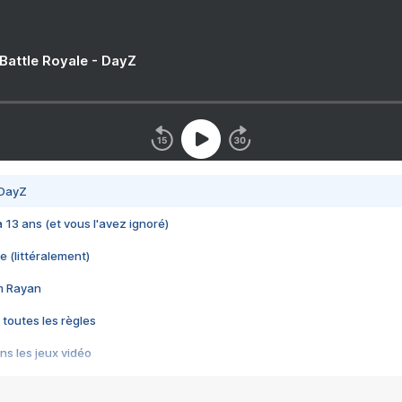
 Battle Royale - DayZ
 DayZ
 a 13 ans (et vous l'avez ignoré)
e (littéralement)
im Rayan
 toutes les règles
s les jeux vidéo
us choquant de Rockstar ? - Le scandale BULLY