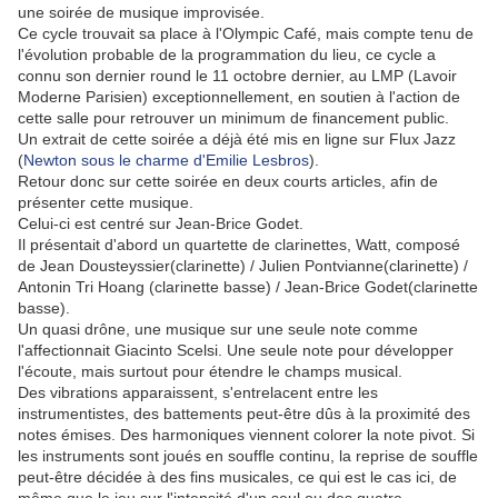
une soirée de musique improvisée.
Ce cycle trouvait sa place à l'Olympic Café, mais compte tenu de
l'évolution probable de la programmation du lieu, ce cycle a
connu son dernier round le 11 octobre dernier, au LMP (Lavoir
Moderne Parisien) exceptionnellement, en soutien à l'action de
cette salle pour retrouver un minimum de financement public.
Un extrait de cette soirée a déjà été mis en ligne sur Flux Jazz
(
Newton sous le charme d'Emilie Lesbros
).
Retour donc sur cette soirée en deux courts articles, afin de
présenter cette musique.
Celui-ci est centré sur Jean-Brice Godet.
Il présentait d'abord un quartette de clarinettes, Watt, composé
de Jean Dousteyssier(clarinette) / Julien Pontvianne(clarinette) /
Antonin Tri Hoang (clarinette basse) / Jean-Brice Godet(clarinette
basse).
Un quasi drône, une musique sur une seule note comme
l'affectionnait Giacinto Scelsi. Une seule note pour développer
l'écoute, mais surtout pour étendre le champs musical.
Des vibrations apparaissent, s'entrelacent entre les
instrumentistes, des battements peut-être dûs à la proximité des
notes émises. Des harmoniques viennent colorer la note pivot. Si
les instruments sont joués en souffle continu, la reprise de souffle
peut-être décidée à des fins musicales, ce qui est le cas ici, de