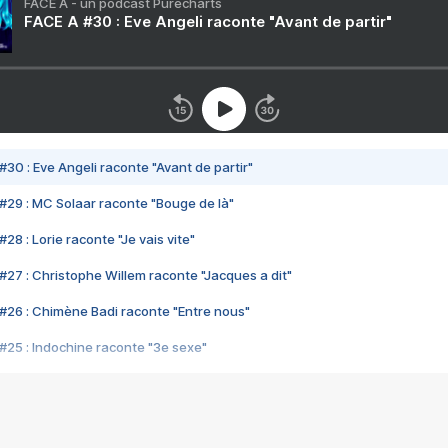
FACE A - un podcast Purecharts
FACE A #30 : Eve Angeli raconte "Avant de partir"
#30 : Eve Angeli raconte "Avant de partir"
#29 : MC Solaar raconte "Bouge de là"
28 : Lorie raconte "Je vais vite"
#27 : Christophe Willem raconte "Jacques a dit"
#26 : Chimène Badi raconte "Entre nous"
#25 : Indochine raconte "3e sexe"
#24 : Zaho raconte "C'est chelou"
#23 : Patrick Bruel raconte "Au café des délices"