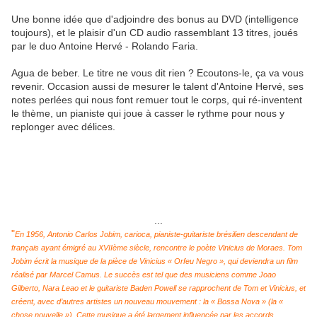
Une bonne idée que d'adjoindre des bonus au DVD (intelligence
toujours), et le plaisir d'un CD audio rassemblant 13 titres, joués
par le duo Antoine Hervé - Rolando Faria.
Agua de beber. Le titre ne vous dit rien ? Ecoutons-le, ça va vous
revenir. Occasion aussi de mesurer le talent d'Antoine Hervé, ses
notes perlées qui nous font remuer tout le corps, qui ré-inventent
le thème, un pianiste qui joue à casser le rythme pour nous y
replonger avec délices.
...
"
En 1956, Antonio Carlos Jobim, carioca, pianiste-guitariste brésilien descendant de
français ayant émigré au XVIIème siècle, rencontre le poète Vinicius de Moraes. Tom
Jobim écrit la musique de la pièce de Vinicius « Orfeu Negro », qui deviendra un film
réalisé par Marcel Camus. Le succès est tel que des musiciens comme Joao
Gilberto, Nara Leao et le guitariste Baden Powell se rapprochent de Tom et Vinicius, et
créent, avec d’autres artistes un nouveau mouvement : la « Bossa Nova » (la «
chose nouvelle »). Cette musique a été largement influencée par les accords