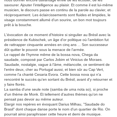
nous donner encore davantage envie de les écouter, de les
savourer. Ajouter l'intelligence au plaisir. Et comme il est lui-même
musicien, le discours passe en continu de la parole au clavier, et
réciproquement. Les éclaircissements sont fluides et limpides, le
visage constamment allumé d'un sourire, un bon mot toujours
prêt à la bouche.
L'évocation de ce moment d'histoire si singulier au Brésil avec la
présidence de Kubischek, un âge d'or politique où l'ambition fut
de rattrapper cinquante années en cinq ans ... Son successeur
dût quitter le pouvoir sous la menace de l'armée.
Le rappel de l'hymne même de la bossa nova, Chega da
saudade, composé par Carlos Jobim et Vinicius de Moraes.
Saudade, nostalgie, vague à l'âme, mélancolie, ce sentiment de
l'entre deux, cher au Portugal aussi, et bien sûr au Cap Vert,
comme l'a chanté Cesaria Evora. Cette bossa nova qui n'a
rencontré le succès qu'en sortant du Brésil, avant d'y retourner et
y faire florès.
La samba d'une seule note (samba de uma nota so), si proche
d'un thème de Monk. Et tellement d'autres thèmes qu'on ne
pensait pas devoir au même auteur.
Elargir nos repères en évoquant Darius Milhau, "Saudade do
Brasil" dont chaque danse porte le nom d'un quartier de Rio. On
pourrait ainsi paraphraser cette heure et demi de musique.