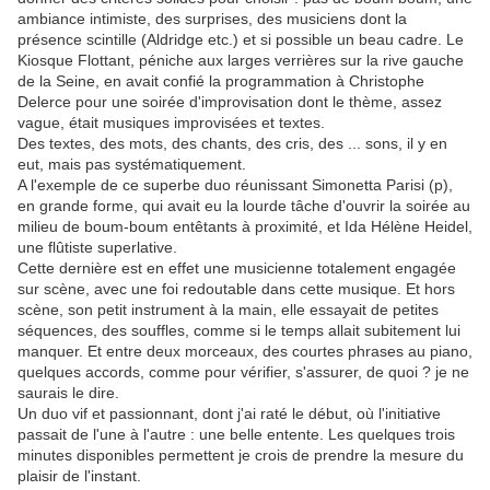
ambiance intimiste, des surprises, des musiciens dont la
présence scintille (Aldridge etc.) et si possible un beau cadre. Le
Kiosque Flottant, péniche aux larges verrières sur la rive gauche
de la Seine, en avait confié la programmation à Christophe
Delerce pour une soirée d'improvisation dont le thème, assez
vague, était musiques improvisées et textes.
Des textes, des mots, des chants, des cris, des ... sons, il y en
eut, mais pas systématiquement.
A l'exemple de ce superbe duo réunissant Simonetta Parisi (p),
en grande forme, qui avait eu la lourde tâche d'ouvrir la soirée au
milieu de boum-boum entêtants à proximité, et Ida Hélène Heidel,
une flûtiste superlative.
Cette dernière est en effet une musicienne totalement engagée
sur scène, avec une foi redoutable dans cette musique. Et hors
scène, son petit instrument à la main, elle essayait de petites
séquences, des souffles, comme si le temps allait subitement lui
manquer. Et entre deux morceaux, des courtes phrases au piano,
quelques accords, comme pour vérifier, s'assurer, de quoi ? je ne
saurais le dire.
Un duo vif et passionnant, dont j'ai raté le début, où l'initiative
passait de l'une à l'autre : une belle entente. Les quelques trois
minutes disponibles permettent je crois de prendre la mesure du
plaisir de l'instant.