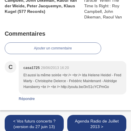
Campbell, John Dikeman, Raoul Van
der Weide, Peter Jacquemyn, Klaus
Kugel (577 Records)
Commentaires
Ajouter un commentaire
C
casa1725
28/06/2013 16:20
Et aussi la même soirée <br /> <br /> Ida Helene Heidel - Fred
Marty - Christophe Delerce - Frédéric Maintenant - Aldridge
Hansberry <br /> <br /> http://youtu.be/3nS1cYCPmGo
Répondre
< Vos futurs concerts ?
Agenda Radio de Juillet
(version du 27 juin 13)
2013 >