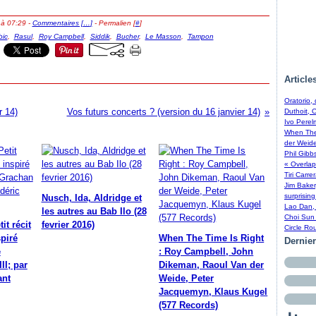
 à 07:29 -
Commentaires [
…
]
- Permalien [
#
]
bic
,
Rasul
,
Roy Campbell
,
Siddik
,
Bucher
,
Le Masson
,
Tampon
Article
Oratorio,
r 14)
Vos futurs concerts ? (version du 16 janvier 14)
Duthoit, 
Ivo Perel
When The 
der Weide
Phil Gibb
« Overlap
Tiri Carre
Jim Baker
surprising
Nusch, Ida, Aldridge et
Lao Dan, 
les autres au Bab Ilo (28
Choi Sun 
it récit
fevrier 2016)
Circle Ro
piré
When The Time Is Right
Dernie
e
: Roy Campbell, John
II; par
Dikeman, Raoul Van der
ant
Weide, Peter
Jacquemyn, Klaus Kugel
(577 Records)