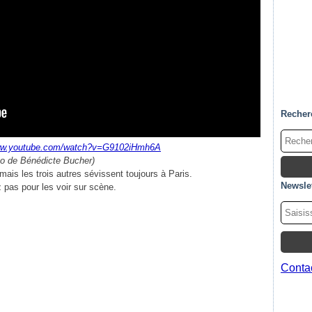
Recher
www.youtube.com/watch?v=G9102iHmh6A
éo de Bénédicte Bucher)
ais les trois autres sévissent toujours à Paris.
Newslet
 pas pour les voir sur scène.
Contac