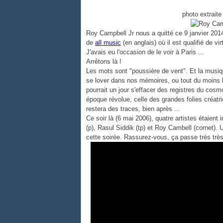
photo extrait
Roy Campbell Jr nous a quitté ce 9 janvier 2014.
de
all music
(en anglais) où il est qualifié de vi
J'avais eu l'occasion de le voir à Paris ...
Arrêtons là !
Les mots sont "poussière de vent". Et la musique
se lover dans nos mémoires, ou tout du moins l'
pourrait un jour s'effacer des registres du cosm
époque révolue, celle des grandes folies créatri
restera des traces, bien après ...
Ce soir là (6 mai 2006), quatre artistes étaient 
(p), Rasul Siddik (tp) et Roy Cambell (cornet).
cette soirée. Rassurez-vous, ça passe très très