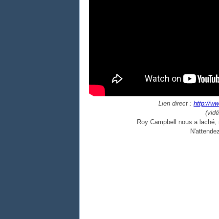
Lien direct :
http://
(vid
Roy Campbell nous a laché, m
N'attendez