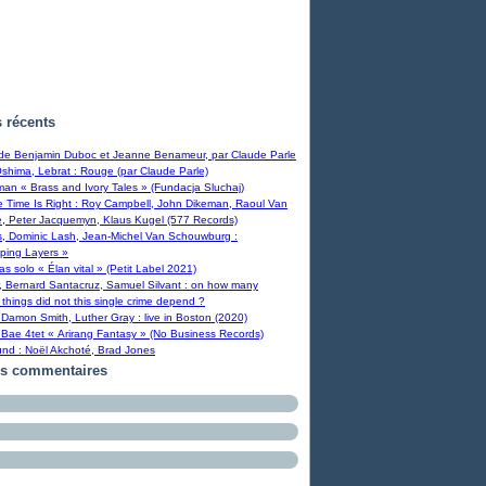
s récents
 de Benjamin Duboc et Jeanne Benameur, par Claude Parle
Oshima, Lebrat : Rouge (par Claude Parle)
man « Brass and Ivory Tales » (Fundacja Sluchaj)
Time Is Right : Roy Campbell, John Dikeman, Raoul Van
, Peter Jacquemyn, Klaus Kugel (577 Records)
s, Dominic Lash, Jean-Michel Van Schouwburg :
ping Layers »
ras solo « Élan vital » (Petit Label 2021)
, Bernard Santacruz, Samuel Silvant : on how many
 things did not this single crime depend ?
Damon Smith, Luther Gray : live in Boston (2020)
Bae 4tet « Arirang Fantasy » (No Business Records)
und : Noël Akchoté, Brad Jones
rs commentaires