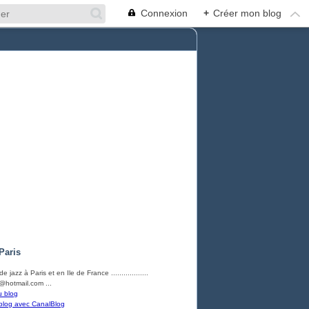
Connexion
+
Créer mon blog
Paris
e jazz à Paris et en Ile de France ..................
hotmail.com ...
u blog
blog avec CanalBlog