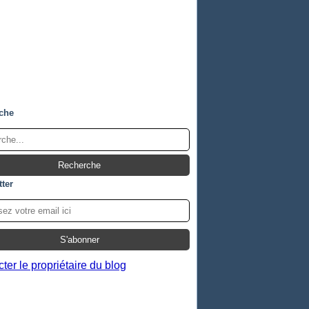
che
ter
ter le propriétaire du blog