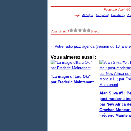
Posté par dolphy00
Tags:
Aldridge
,
Campbell
,
Hansberry
,
Jo
Vous aimez ?
0 vote
Votre radio jazz agenda (version du 13 janvie
Vous aimerez aussi :
"La magie d'Itaru Oki"
par Frederic Maintenant
Alan Silva #5 : Pet
post-moderne ins
par New Africa d
Grachan Moncur I
Frédéric Mainten