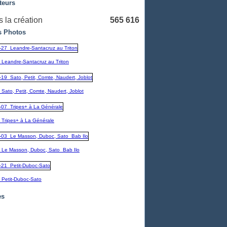
teurs
 la création
565 616
 Photos
_Leandre-Santacruz au Triton
Sato, Petit, Comte, Naudert, Joblot
_Tripes+ à La Générale
_Le Masson, Duboc, Sato_Bab Ilo
_Petit-Duboc-Sato
es
embre
(1)
1)