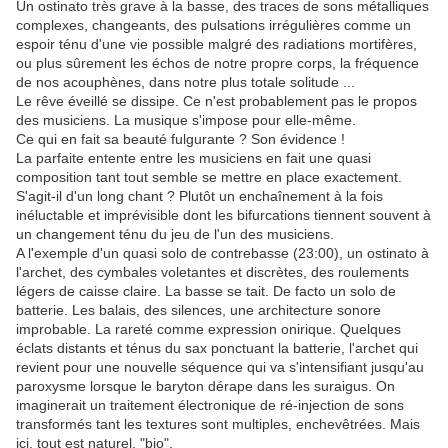
Un ostinato très grave à la basse, des traces de sons métalliques
complexes, changeants, des pulsations irrégulières comme un
espoir ténu d'une vie possible malgré des radiations mortifères,
ou plus sûrement les échos de notre propre corps, la fréquence
de nos acouphènes, dans notre plus totale solitude ...
Le rêve éveillé se dissipe. Ce n'est probablement pas le propos
des musiciens. La musique s'impose pour elle-même.
Ce qui en fait sa beauté fulgurante ? Son évidence !
La parfaite entente entre les musiciens en fait une quasi
composition tant tout semble se mettre en place exactement.
S'agit-il d'un long chant ? Plutôt un enchaînement à la fois
inéluctable et imprévisible dont les bifurcations tiennent souvent à
un changement ténu du jeu de l'un des musiciens.
A l'exemple d'un quasi solo de contrebasse (23:00), un ostinato à
l'archet, des cymbales voletantes et discrètes, des roulements
légers de caisse claire. La basse se tait. De facto un solo de
batterie. Les balais, des silences, une architecture sonore
improbable. La rareté comme expression onirique. Quelques
éclats distants et ténus du sax ponctuant la batterie, l'archet qui
revient pour une nouvelle séquence qui va s'intensifiant jusqu'au
paroxysme lorsque le baryton dérape dans les suraigus. On
imaginerait un traitement électronique de ré-injection de sons
transformés tant les textures sont multiples, enchevêtrées. Mais
ici, tout est naturel, "bio".