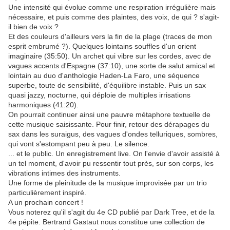
Une intensité qui évolue comme une respiration irrégulière mais
nécessaire, et puis comme des plaintes, des voix, de qui ? s'agit-
il bien de voix ?
Et des couleurs d'ailleurs vers la fin de la plage (traces de mon
esprit embrumé ?). Quelques lointains souffles d'un orient
imaginaire (35:50). Un archet qui vibre sur les cordes, avec de
vagues accents d'Espagne (37:10), une sorte de salut amical et
lointain au duo d'anthologie Haden-La Faro, une séquence
superbe, toute de sensibilité, d'équilibre instable. Puis un sax
quasi jazzy, nocturne, qui déploie de multiples irrisations
harmoniques (41:20).
On pourrait continuer ainsi une pauvre métaphore textuelle de
cette musique saisissante. Pour finir, retour des dérapages du
sax dans les suraigus, des vagues d'ondes telluriques, sombres,
qui vont s'estompant peu à peu. Le silence.
... et le public. Un enregistrement live. On l'envie d'avoir assisté à
un tel moment, d'avoir pu ressentir tout près, sur son corps, les
vibrations intimes des instruments.
Une forme de pleinitude de la musique improvisée par un trio
particulièrement inspiré.
A un prochain concert !
Vous noterez qu'il s'agit du 4e CD publié par Dark Tree, et de la
4e pépite. Bertrand Gastaut nous constitue une collection de