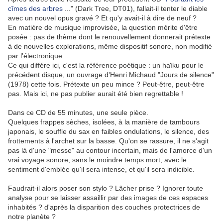
cîmes des arbres
..." (Dark Tree, DT01), fallait-il tenter le diable
avec un nouvel opus gravé ? Et qu'y avait-il à dire de neuf ?
En matière de musique improvisée, la question mérite d'être
posée : pas de thème dont le renouvellement donnerait prétexte
à de nouvelles explorations, même dispositif sonore, non modifié
par l'électronique ...
Ce qui différe ici, c'est la référence poétique : un haïku pour le
précédent disque, un ouvrage d'Henri Michaud "Jours de silence"
(1978) cette fois. Prétexte un peu mince ? Peut-être, peut-être
pas. Mais ici, ne pas publier aurait été bien regrettable !
Dans ce CD de 55 minutes, une seule pièce.
Quelques frappes sèches, isolées, à la manière de tambours
japonais, le souffle du sax en faibles ondulations, le silence, des
frottements à l'archet sur la basse. Qu'on se rassure, il ne s'agit
pas là d'une "messe" au contour incertain, mais de l'amorce d'un
vrai voyage sonore, sans le moindre temps mort, avec le
sentiment d'emblée qu'il sera intense, et qu'il sera indicible.
Faudrait-il alors poser son stylo ? Lâcher prise ? Ignorer toute
analyse pour se laisser assaillir par des images de ces espaces
inhabités ? d'après la disparition des couches protectrices de
notre planète ?