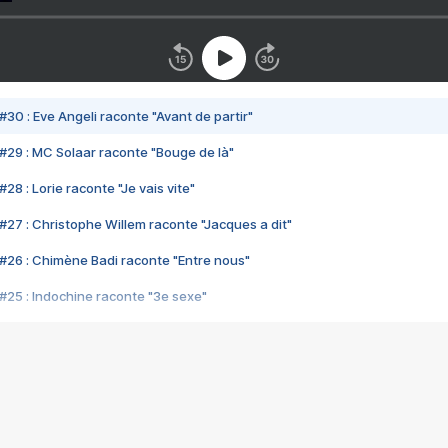
#30 : Eve Angeli raconte "Avant de partir"
#29 : MC Solaar raconte "Bouge de là"
28 : Lorie raconte "Je vais vite"
#27 : Christophe Willem raconte "Jacques a dit"
#26 : Chimène Badi raconte "Entre nous"
#25 : Indochine raconte "3e sexe"
#24 : Zaho raconte "C'est chelou"
#23 : Patrick Bruel raconte "Au café des délices"
#22 : Kyo raconte "Le chemin"
#21 : Nolwenn Leroy raconte "Cassé"