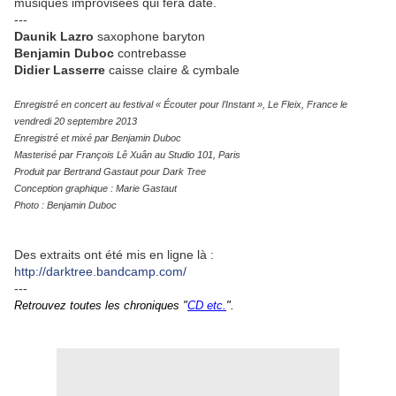
musiques improvisées qui fera date.
---
Daunik Lazro
saxophone baryton
Benjamin Duboc
contrebasse
Didier Lasserre
caisse claire & cymbale
Enregistré en concert au festival « Écouter pour l’Instant », Le Fleix, France le
vendredi 20 septembre 2013
Enregistré et mixé par Benjamin Duboc
Masterisé par François Lê Xuân au Studio 101, Paris
Produit par Bertrand Gastaut pour Dark Tree
Conception graphique : Marie Gastaut
Photo : Benjamin Duboc
Des extraits ont été mis en ligne là :
http://darktree.bandcamp.com/
---
Retrouvez
toutes les chroniques "
CD etc.
".