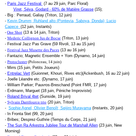
-
Paris Jazz Festival
(7 au 29 juin, Parc Floral)
Viret, Séva, Godard - 60% de Matière Grasse
(15);
- Big : Perraud, Galiay (Triton, 12 juin)
-
Kevin Drumm; Ruhland alto (Pontevia, Saboya, Donda); Lucio
Capece
(12 juin, Instants)
-
One Shot
(13 & 14 juin, Triton)
-
Mederic Collignon Jus de Bocse
(Triton, 13 juin)
- Festival Jazz Pas Grave (59 Rivoli, 13 au 15 juin)
-
Festival Jazz Musette des Puces
(13 au 16 juin)
- Fantazio; Magnetic Ensemble + Yom (Dynamo, 14 juin)
-
Protocluster
(Polonceau, 14 juin)
- Mirrs (15 juin, Petits Joueurs)
-
Entrelac Vert
(Guionnet, Khouri, Rives etc)(Ackenbush, 16 au 22 juin)
- Joelle Léandre etc. (Dynamo, 17 juin)
- William Parker; Pauvros-Breschand (Point FMR, 17 juin)
- Erdmann, Marguet (18 juin, Péniche Improviste)
-
Roland Brival 4tet
(Sunside, 19 juin)
-
Sylvain Darrifourcq trio
(20 juin, Triton)
-
Sophie Agnel, Olivier Benoît; Seijiro Murayama
(Instants, 20 juin)
- In Fronta 5tet (99, 20 juin)
- Bribes; Desprez-Guthrie (Temps du Corps, 21 juin)
-
The Sun Ra Arkestra Jubilee Tour de Marshall Allen
(23 juin, New
Morning)