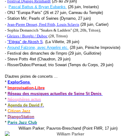
-
Festival Django Reinhardt
(25 au 29 juin)
-
Pascal Battus & Bryan Eubanks
(26 juin, Instants)
- ONJ "Europa Paris" (26 et 27 juin, Carreau du Temple)
- Station Mir; Pearls of Swines (Dynamo, 27 juin)
-
Jean-Pierre Drouet, Fred Frith, Louis Sclavis
(28 juin, Cartier)
-
Sophia Domancich "Snakes & Ladders" (28, 20h, Triton);
-
Gleizes / Borghi / Duboc
(28, Triton)
-
"Elégia" de Akosh S
. (La Villette, 28 juin)
-
Around Falzone, avec Angelini etc.
(28 juin, Péniche Improviste)
- Festival des dimanches de l'impro (29 juin, Guillotine)
- Steve Potts 4tet (Chaudron, 29 juin)
- Risser/Duboc/Perraud; trio Sowari (Temps du Corps, 29 juin)
D'autres pistes de concerts ...
*
ExplorSons
*
Improvisation-Libre
*
Réseau des musiques actuelles de Seine St Denis
*
Néosphères actus
*
Agenda de David F.
*
Citizen Jazz
*
DjangoStation
*
Paris Jazz Club
William Parker; Pauvros-Breschand (Point FMR, 17 juin)