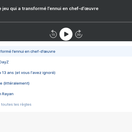
e jeu qui a transformé l’ennui en chef-d’œuvre
nsformé l’ennui en chef-d’œuvre
 DayZ
 a 13 ans (et vous l'avez ignoré)
e (littéralement)
im Rayan
 toutes les règles
s les jeux vidéo
us choquant de Rockstar ? - Le scandale BULLY