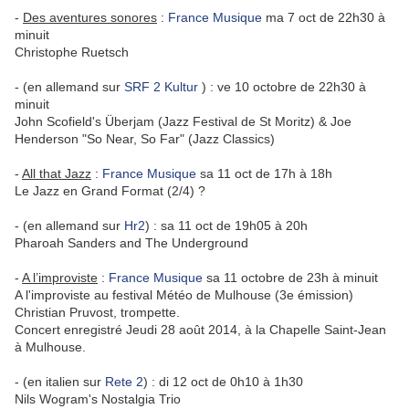
-
Des aventures sonores
:
France Musique
ma 7 oct de 22h30 à
minuit
Christophe Ruetsch
- (en allemand sur
SRF 2 Kultur
) : ve 10 octobre de 22h30 à
minuit
John Scofield's Überjam (Jazz Festival de St Moritz) & Joe
Henderson "So Near, So Far" (Jazz Classics)
-
All that Jazz
:
France Musique
sa 11 oct de 17h à 18h
Le Jazz en Grand Format (2/4) ?
- (en allemand sur
Hr2
) : sa 11 oct de 19h05 à 20h
Pharoah Sanders and The Underground
-
A l’improviste
:
France Musique
sa 11 octobre de 23h à minuit
A l'improviste au festival Météo de Mulhouse (3e émission)
Christian Pruvost, trompette.
Concert enregistré Jeudi 28 août 2014, à la Chapelle Saint-Jean
à Mulhouse.
- (en italien sur
Rete 2
) : di 12 oct de 0h10 à 1h30
Nils Wogram's Nostalgia Trio