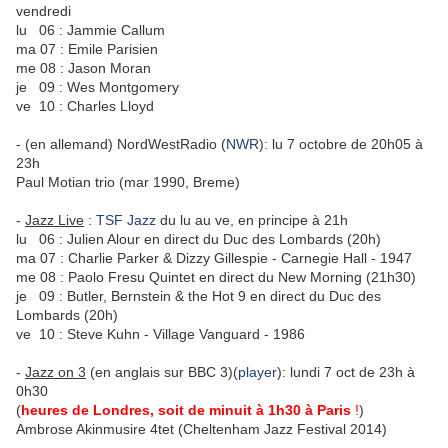
vendredi
lu 06 : Jammie Callum
ma 07 : Emile Parisien
me 08 : Jason Moran
je 09 : Wes Montgomery
ve 10 : Charles Lloyd
- (en allemand) NordWestRadio (
NWR
): lu 7 octobre de 20h05 à
23h
Paul Motian trio (mar 1990, Breme)
-
Jazz Live
:
TSF Jazz
du lu au ve, en principe à 21h
lu 06 : Julien Alour en direct du Duc des Lombards (20h)
ma 07 : Charlie Parker & Dizzy Gillespie - Carnegie Hall - 1947
me 08 : Paolo Fresu Quintet en direct du New Morning (21h30)
je 09 : Butler, Bernstein & the Hot 9 en direct du Duc des
Lombards (20h)
ve 10 : Steve Kuhn - Village Vanguard - 1986
-
Jazz on 3
(en anglais sur BBC 3)(
player
): lundi 7 oct de 23h à
0h30
(
heures de Londres, soit de minuit à 1h30 à Paris
!
)
Ambrose Akinmusire 4tet (Cheltenham Jazz Festival 2014)