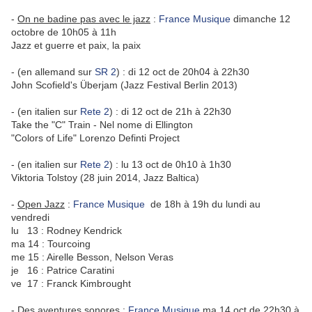
-
On ne badine pas avec le jazz
:
France Musique
dimanche 12
octobre de 10h05 à 11h
Jazz et guerre et paix, la paix
- (en allemand sur
SR 2
) : di 12 oct de 20h04 à 22h30
John Scofield's Überjam (Jazz Festival Berlin 2013)
- (en italien sur
Rete 2
) : di 12 oct de 21h à 22h30
Take the "C" Train - Nel nome di Ellington
"Colors of Life" Lorenzo Definti Project
- (en italien sur
Rete 2
) : lu 13 oct de 0h10 à 1h30
Viktoria Tolstoy (28 juin 2014, Jazz Baltica)
-
Open Jazz
:
France Musique
de 18h à 19h du lundi au
vendredi
lu 13 : Rodney Kendrick
ma 14 : Tourcoing
me 15 : Airelle Besson, Nelson Veras
je 16 : Patrice Caratini
ve 17 : Franck Kimbrought
-
Des aventures sonores
:
France Musique
ma 14 oct de 22h30 à