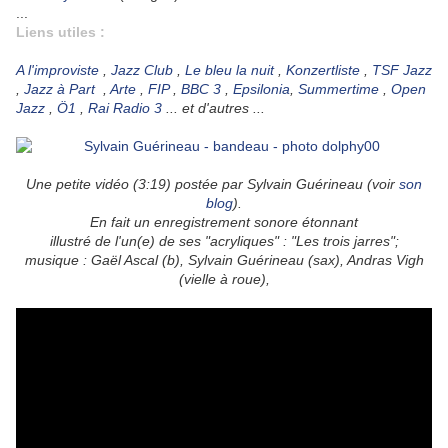
...
Liens utiles :
A l'improviste
,
Jazz Club
,
Le bleu la nuit
,
Konzertliste
,
TSF Jazz
,
Jazz à Part
,
Arte
,
FIP
,
BBC 3
,
Epsilonia
,
Summertime
,
Open
Jazz
,
Ö1
,
Rai Radio 3
... et d'autres ...
Une petite vidéo (3:19) postée par Sylvain Guérineau (voir
son
blog
).
En fait un enregistrement sonore étonnant
illustré de l'un(e) de ses "acryliques" : "Les trois jarres";
musique : Gaël Ascal (b), Sylvain Guérineau (sax), Andras Vigh
(vielle à roue),