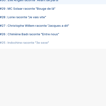
#30 : Eve Angeli raconte "Avant de partir"
#29 : MC Solaar raconte "Bouge de là"
28 : Lorie raconte "Je vais vite"
#27 : Christophe Willem raconte "Jacques a dit"
#26 : Chimène Badi raconte "Entre nous"
#25 : Indochine raconte "3e sexe"
#24 : Zaho raconte "C'est chelou"
#23 : Patrick Bruel raconte "Au café des délices"
#22 : Kyo raconte "Le chemin"
#21 : Nolwenn Leroy raconte "Cassé"
#20 : Patrick Hernandez raconte "Born to be alive"
#19 : Lorie raconte "Près de moi"
#18 : Michael Jones raconte "A nos actes manqués" (avec Jean-Jacque