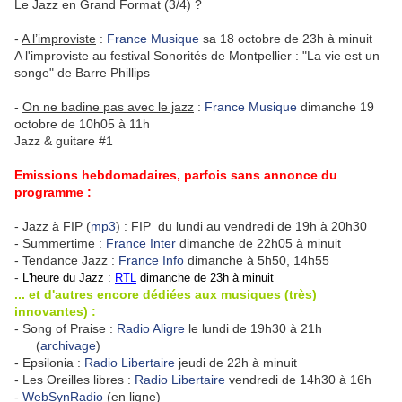
Le Jazz en Grand Format (3/4) ?
-
A l’improviste
:
France Musique
sa 18 octobre de 23h à minuit
A l'improviste au festival Sonorités de Montpellier : "La vie est un
songe" de Barre Phillips
-
On ne badine pas avec le jazz
:
France Musique
dimanche 19
octobre de 10h05 à 11h
Jazz & guitare #1
...
Emissions hebdomadaires, parfois sans annonce du
programme :
- Jazz à FIP (
mp3
) : FIP du lundi au vendredi de 19h à 20h30
- Summertime :
France Inter
dimanche de 22h05 à minuit
- Tendance Jazz :
France Info
dimanche à 5h50, 14h55
-
L'heure du Jazz
:
RTL
dimanche de 23h à minuit
... et d'autres encore dédiées aux musiques (très)
innovantes) :
- Song of Praise :
Radio Aligre
le lundi de 19h30 à 21h
(
archivage
)
- Epsilonia :
Radio Libertaire
jeudi de 22h à minuit
- Les Oreilles libres :
Radio Libertaire
vendredi de 14h30 à 16h
-
WebSynRadio
(en ligne)