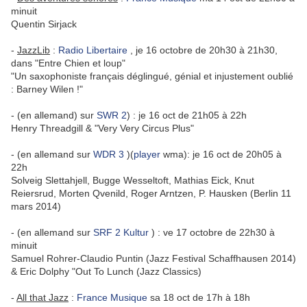
minuit
Quentin Sirjack
-
JazzLib
:
Radio Libertaire
, je 16 octobre de 20h30 à 21h30,
dans "Entre Chien et loup"
"Un saxophoniste français déglingué, génial et injustement oublié
: Barney Wilen !"
- (en allemand) sur
SWR 2
) : je 16 oct de 21h05 à 22h
Henry Threadgill & "Very Very Circus Plus"
- (en allemand sur
WDR 3
)(
player
wma): je 16 oct de 20h05 à
22h
Solveig Slettahjell, Bugge Wesseltoft, Mathias Eick, Knut
Reiersrud, Morten Qvenild, Roger Arntzen, P. Hausken (Berlin 11
mars 2014)
- (en allemand sur
SRF 2 Kultur
) : ve 17 octobre de 22h30 à
minuit
Samuel Rohrer-Claudio Puntin (Jazz Festival Schaffhausen 2014)
& Eric Dolphy "Out To Lunch (Jazz Classics)
-
All that Jazz
:
France Musique
sa 18 oct de 17h à 18h