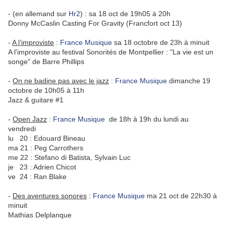
- (en allemand sur
Hr2
) : sa 18 oct de 19h05 à 20h
Donny McCaslin Casting For Gravity (Francfort oct 13)
-
A l’improviste
:
France Musique
sa 18 octobre de 23h à minuit
A l'improviste au festival Sonorités de Montpellier : "La vie est un
songe" de Barre Phillips
-
On ne badine pas avec le jazz
:
France Musique
dimanche 19
octobre de 10h05 à 11h
Jazz & guitare #1
-
Open Jazz
:
France Musique
de 18h à 19h du lundi au
vendredi
lu 20 : Edouard Bineau
ma 21 : Peg Carrothers
me 22 : Stefano di Batista, Sylvain Luc
je 23 : Adrien Chicot
ve 24 : Ran Blake
-
Des aventures sonores
:
France Musique
ma 21 oct de 22h30 à
minuit
Mathias Delplanque