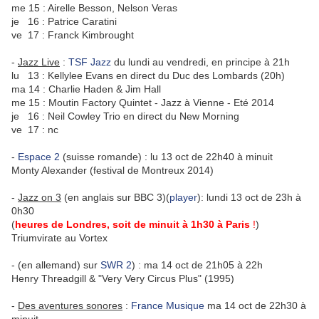
me 15 : Airelle Besson, Nelson Veras
je 16 : Patrice Caratini
ve 17 : Franck Kimbrought
-
Jazz Live
:
TSF Jazz
du lundi au vendredi, en principe à 21h
lu 13 : Kellylee Evans en direct du Duc des Lombards (20h)
ma 14 : Charlie Haden & Jim Hall
me 15 : Moutin Factory Quintet - Jazz à Vienne - Eté 2014
je 16 : Neil Cowley Trio en direct du New Morning
ve 17 : nc
-
Espace 2
(suisse romande) : lu 13 oct de 22h40 à minuit
Monty Alexander (festival de Montreux 2014)
-
Jazz on 3
(en anglais sur BBC 3)(
player
): lundi 13 oct de 23h à
0h30
(
heures de Londres, soit de minuit à 1h30 à Paris
!
)
Triumvirate au Vortex
- (en allemand) sur
SWR 2
) : ma 14 oct de 21h05 à 22h
Henry Threadgill & "Very Very Circus Plus" (1995)
-
Des aventures sonores
:
France Musique
ma 14 oct de 22h30 à