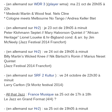
- (en allemand sur
WDR 3
)(
player
wma): ma 21 oct de 20h05 à
22h
* Medeski Martin & Wood feat. Nels Cline
* Cologne meets Melbourne No Tango / Andrea Keller 8tet
- (en allemand sur
Hr2
) : je 23 oct de 19h05 à minuit
Peter Klohmann Septet // Mary Halvorson Quintet // "African
Heritage" Lionel Loueke & hr-Bigband cond. & arr. by Jim
McNeely (Jazz Festival 2014 Francfort)
- (en allemand sur
Hr2
) : ve 24 oct de 19h05 à minuit
Billy Martin's Wicked Knee // Nik Bärtsch's Ronin // Marius Neset
Quintet
(Jazz Festival 2014 Francfort)
- (en allemand sur
SRF 2 Kultur
) : ve 24 octobre de 22h30 à
minuit
Larry Carlton (St Moritz festival 2014)
-
All that Jazz
:
France Musique
sa 25 oct de 17h à 18h
Le Jazz en Grand Format (4/4) ?
- (en allemand sur
Hr2
) : sa 25 oct de 19h05 à minuit