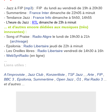
- Jazz à FIP (
mp3
) : FIP du lundi au vendredi de 19h à 20h30
- Summertime :
France Inter
dimanche de 22h05 à minuit
- Tendance Jazz :
France Info
dimanche à 5h50, 14h55
-
L'heure du Jazz
:
RTL
dimanche de 23h à minuit
... et d'autres encore dédiées aux musiques (très)
innovantes) :
- Song of Praise :
Radio Aligre
le lundi de 19h30 à 21h
(
archivage
)
- Epsilonia :
Radio Libertaire
jeudi de 22h à minuit
- Les Oreilles libres :
Radio Libertaire
vendredi de 14h30 à 16h
-
WebSynRadio
(en ligne)
...
Liens utiles :
A l'improviste
,
Jazz Club
,
Konzertliste
,
TSF Jazz
, ,
Arte
,
FIP
,
BBC 3
,
Epsilonia
,
Summertime
,
Open Jazz
,
Ö1
,
Rai Radio 3
...
et d'autres ...