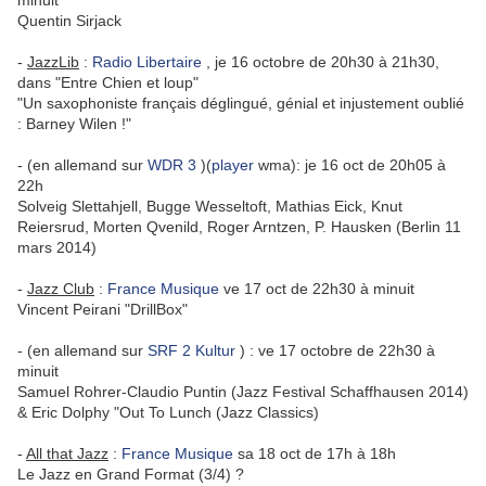
minuit
Quentin Sirjack
-
JazzLib
:
Radio Libertaire
, je 16 octobre de 20h30 à 21h30,
dans "Entre Chien et loup"
"Un saxophoniste français déglingué, génial et injustement oublié
: Barney Wilen !"
- (en allemand sur
WDR 3
)(
player
wma): je 16 oct de 20h05 à
22h
Solveig Slettahjell, Bugge Wesseltoft, Mathias Eick, Knut
Reiersrud, Morten Qvenild, Roger Arntzen, P. Hausken (Berlin 11
mars 2014)
-
Jazz Club
:
France Musique
ve 17 oct de 22h30 à minuit
Vincent Peirani "DrillBox"
- (en allemand sur
SRF 2 Kultur
) : ve 17 octobre de 22h30 à
minuit
Samuel Rohrer-Claudio Puntin (Jazz Festival Schaffhausen 2014)
& Eric Dolphy "Out To Lunch (Jazz Classics)
-
All that Jazz
:
France Musique
sa 18 oct de 17h à 18h
Le Jazz en Grand Format (3/4) ?