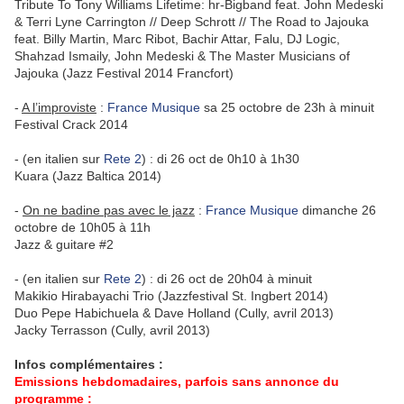
Tribute To Tony Williams Lifetime: hr-Bigband feat. John Medeski
& Terri Lyne Carrington // Deep Schrott // The Road to Jajouka
feat. Billy Martin, Marc Ribot, Bachir Attar, Falu, DJ Logic,
Shahzad Ismaily, John Medeski & The Master Musicians of
Jajouka (Jazz Festival 2014 Francfort)
-
A l’improviste
:
France Musique
sa 25 octobre de 23h à minuit
Festival Crack 2014
- (en italien sur
Rete 2
) : di 26 oct de 0h10 à 1h30
Kuara (Jazz Baltica 2014)
-
On ne badine pas avec le jazz
:
France Musique
dimanche 26
octobre de 10h05 à 11h
Jazz & guitare #2
- (en italien sur
Rete 2
) : di 26 oct de 20h04 à minuit
Makikio Hirabayachi Trio (Jazzfestival St. Ingbert 2014)
Duo Pepe Habichuela & Dave Holland (Cully, avril 2013)
Jacky Terrasson (Cully, avril 2013)
Infos complémentaires :
Emissions hebdomadaires, parfois sans annonce du
programme :