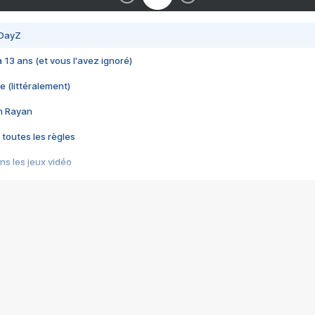
 DayZ
 a 13 ans (et vous l'avez ignoré)
e (littéralement)
im Rayan
 toutes les règles
s les jeux vidéo
us choquant de Rockstar ? - Le scandale BULLY
e plus moche de Steam
du RÊVE tourne au CAUCHEMAR
pendant 8 heures
it… à tort
umiliés par un jeu vidéo