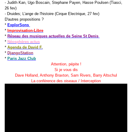
- Judith Kan, Ugo Boscain, Stephane Payen, Hasse Poulsen (Tiasci,
26 fev)
- Druides; L'ange de l'histoire (Cirque Electrique, 27 fev)
D'autres propositions ?
*
ExplorSons
*
Improvisation-Libre
*
Réseau des musiques actuelles de Seine St Denis
*
Néosphères actus
*
Agenda de David F.
*
DjangoStation
*
Paris Jazz Club
Attention, pépite !
Si je vous dis
Dave Holland, Anthony Braxton, Sam Rivers, Barry Altschul
La conférence des oiseaux / Interception