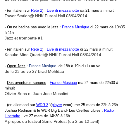
- (en italien sur
Rete 2
) :
Live di mezzanotte
sa 21 mars à
minuit
Tower Station@ NHK Fureai Hall 03/04/2014
-
On ne badine pas avec le jazz
:
France Musique
di 22 mars de 10h05
à 11h
Jazz et trompette #1
- (en italien sur
Rete 2
) :
Live di mezzanotte
di 22 mars à
minuit
Kosuke Mine Quartet@ NHK Fureai Hall 08/04/2014
-
Open Jazz
:
France Musique
de 18h à 19h du lu au ve
du lu 23 au ve 27 Brad Mehldau
-
Des aventures sonores
:
France Musique
ma 24 mars de 22h30 à
minuit
Olivier Sens et Juan Jose Mosalini
- (en allemand sur
WDR 3
)(
player
wma): me 25 mars de 22h à 23h
Joshua Redman & le WDR Big Band
-
Les Oreilles Libres
:
Radio
Libertaire
, ve 27 mars de 14h30 à 16h
A propos du festival Sonic Protest (du 2 au 12 avril)