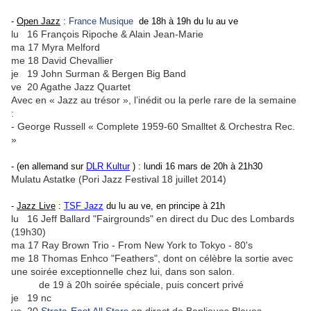
-
Open Jazz
:
France Musique
de 18h à 19h du lu au ve
lu 16 François Ripoche & Alain Jean-Marie
ma 17 Myra Melford
me 18 David Chevallier
je 19 John Surman & Bergen Big Band
ve 20 Agathe Jazz Quartet
Avec en « Jazz au trésor », l’inédit ou la perle rare de la semaine
:
- George Russell « Complete 1959-60 Smalltet & Orchestra Rec.
»
- (en allemand sur
DLR Kultur
) : lundi 16 mars de 20h à 21h30
Mulatu Astatke (Pori Jazz Festival 18 juillet 2014)
-
Jazz Live
:
TSF Jazz
du lu au ve, en principe à 21h
lu 16 Jeff Ballard "Fairgrounds" en direct du Duc des Lombards
(19h30)
ma 17 Ray Brown Trio - From New York to Tokyo - 80's
me 18 Thomas Enhco "Feathers", dont on célèbre la sortie avec
une soirée exceptionnelle chez lui, dans son salon.
de 19 à 20h soirée spéciale, puis concert privé
je 19 nc