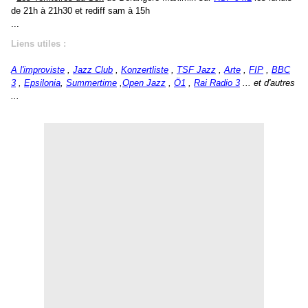
de 21h à 21h30 et rediff sam à 15h
...
Liens utiles :
A l'improviste
,
Jazz Club
,
Konzertliste
,
TSF Jazz
,
Arte
,
FIP
,
BBC
3
,
Epsilonia
,
Summertime
,
Open Jazz
,
Ö1
,
Rai Radio 3
... et d'autres
...