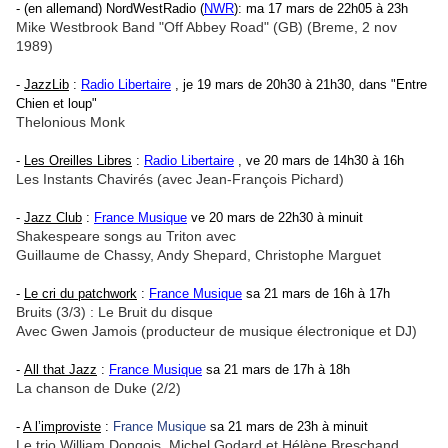
- (en allemand) NordWestRadio (
NWR
): ma 17 mars de 22h05 à 23h
Mike Westbrook Band "Off Abbey Road" (GB) (Breme, 2 nov
1989)
-
JazzLib
:
Radio Libertaire
, je 19 mars de 20h30 à 21h30, dans "Entre
Chien et loup"
Thelonious Monk
-
Les Oreilles Libres
:
Radio Libertaire
, ve 20 mars de 14h30 à 16h
Les Instants Chavirés (avec Jean-François Pichard)
-
Jazz Club
:
France Musique
ve 20 mars de 22h30 à minuit
Shakespeare songs au Triton avec
Guillaume de Chassy, Andy Shepard, Christophe Marguet
-
Le cri du patchwork
:
France Musique
sa 21 mars de 16h à 17h
Bruits (3/3) : Le Bruit du disque
Avec Gwen Jamois (producteur de musique électronique et DJ)
-
All that Jazz
:
France Musique
sa 21 mars de 17h à 18h
La chanson de Duke (2/2)
-
A l’improviste
:
France Musique
sa 21 mars de 23h à minuit
Le trio William Dongois, Michel Godard et Hélène Breschand