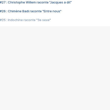
#27 : Christophe Willem raconte "Jacques a dit"
#26 : Chimène Badi raconte "Entre nous"
#25 : Indochine raconte "3e sexe"
#24 : Zaho raconte "C'est chelou"
#23 : Patrick Bruel raconte "Au café des délices"
#22 : Kyo raconte "Le chemin"
#21 : Nolwenn Leroy raconte "Cassé"
#20 : Patrick Hernandez raconte "Born to be alive"
#19 : Lorie raconte "Près de moi"
#18 : Michael Jones raconte "A nos actes manqués" (avec Jean-Jacque
#17 : Khaled raconte "Aïcha"
#16 : Corneille raconte "Parce qu'on vient de loin"
#15 : Indochine raconte "L'aventurier"