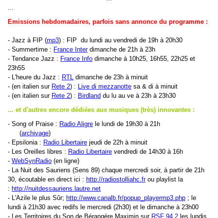
...
Emissions hebdomadaires, parfois sans annonce du programme :
- Jazz à FIP (
mp3
) : FIP du lundi au vendredi de 19h à 20h30
- Summertime :
France Inter
dimanche de 21h à 23h
- Tendance Jazz :
France Info
dimanche à 10h25, 16h55, 22h25 et
23h55
-
L'heure du Jazz
:
RTL
dimanche de 23h à minuit
- (en italien sur
Rete 2
) :
Live di mezzanotte
sa
& di à minuit
- (en italien sur
Rete 2
) :
Birdland
du lu au ve à 23h à 23h30
... et d'autres encore dédiées aux musiques (très) innovantes :
- Song of Praise :
Radio Aligre
le lundi de 19h30 à 21h
(
archivage
)
- Epsilonia :
Radio Libertaire
jeudi de 22h à minuit
- Les Oreilles libres :
Radio Libertaire
vendredi de 14h30 à 16h
-
WebSynRadio
(en ligne)
- La Nuit des Sauriens (Sens 89) chaque mercredi soir, à partir de 21h
30, écoutable en direct ici :
http://radiostolliahc.fr
ou playlist la
:
http://nuitdessauriens.lautre.net
- L'Azile le plus Sûr;
http://www.canalb.fr/popup_playermp3.php
; le
lundi à 21h30 avec redifs le mercredi (2h30) et le dimanche à 23h00
-
Les Territoires du Son
de Bérangère Maximin sur
RSF 94.2
les lundis