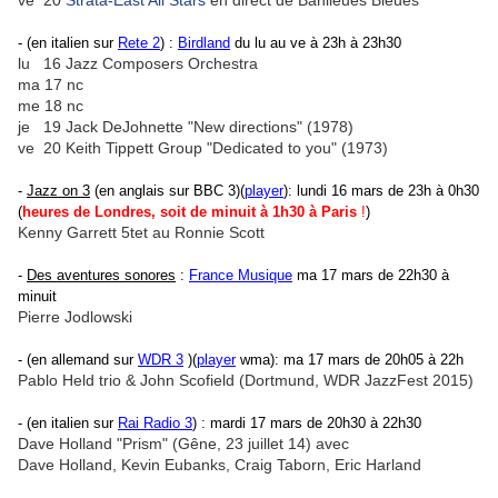
ve 20
Strata-East All Stars
en direct de Banlieues Bleues
- (en italien sur
Rete 2
) :
Birdland
du lu au ve à 23h à 23h30
lu 16 Jazz Composers Orchestra
ma 17 nc
me 18 nc
je 19 Jack DeJohnette "New directions" (1978)
ve 20 Keith Tippett Group "Dedicated to you" (1973)
-
Jazz on 3
(en anglais sur BBC 3)(
player
): lundi 16 mars de 23h à 0h30
(
heures de Londres, soit de minuit à 1h30 à Paris
!
)
Kenny Garrett 5tet au Ronnie Scott
-
Des aventures sonores
:
France Musique
ma 17 mars de 22h30 à
minuit
Pierre Jodlowski
- (en allemand sur
WDR 3
)(
player
wma): ma 17 mars de 20h05 à 22h
Pablo Held trio & John Scofield (Dortmund, WDR JazzFest 2015)
- (en italien sur
Rai Radio 3
) : mardi 17 mars de 20h30 à 22h30
Dave Holland "Prism" (Gêne, 23 juillet 14) avec
Dave Holland, Kevin Eubanks, Craig Taborn, Eric Harland