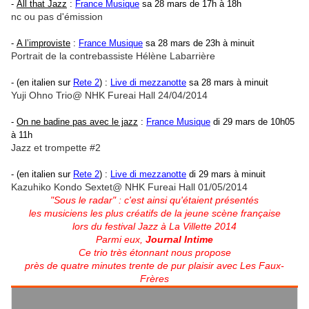
-
All that Jazz
:
France Musique
sa 28 mars de 17h à 18h
nc ou pas d'émission
-
A l’improviste
:
France Musique
sa 28 mars de 23h à minuit
Portrait de la contrebassiste Hélène Labarrière
- (en italien sur
Rete 2
) :
Live di mezzanotte
sa 28 mars à
minuit
Yuji Ohno Trio@ NHK Fureai Hall 24/04/2014
-
On ne badine pas avec le jazz
:
France Musique
di 29 mars de 10h05
à 11h
Jazz et trompette #2
- (en italien sur
Rete 2
) :
Live di mezzanotte
di 29 mars à
minuit
Kazuhiko Kondo Sextet@ NHK Fureai Hall 01/05/2014
"Sous le radar" : c'est ainsi qu'étaient présentés
les musiciens les plus créatifs de la jeune scène française
lors du festival Jazz à La Villette 2014
Parmi eux,
Journal Intime
Ce trio très étonnant nous propose
près de quatre minutes trente de pur plaisir avec Les Faux-
Frères