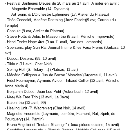
- Festival Banlieues Bleues du 20 mars au 17 avril. A noter en avril :
Magnetic Ensemble (14, Dynamo)
Art Sonic & L'Orchestre Ephémère (17, Atelier du Plateau)
- Théo Ceccaldi, Marlène Rostaing (Jazz Fabric)(9 avr, Carreau du
Temple)
- Capsule (9 avr, Atelier du Plateau)
- Steve Potts & Jobic le Masson trio (9 avril, Péniche Improviste)
- Henri Texier Hope 4tet (9 au 11 avril, Duc des Lombards)
- Spersonic play Sun Ra; Journal Intime & les Faux Frères (Barbara, 10
avr)
- Duboc, Desprez (99, 10 avril)
- Tikkun (11 avril, Chat Noir)
- Spring Roll (S. Helary ...) (Plateau, 11 avr)
- Médéric Collignon & Jus de Bocse "Moovies"(Argenteuil, 11 avril)
- Fidel Fourneyron, Aymeric Avice, Thibaud Cellier (12 avril, Péniche
Anna Maria 4)
- Benjamin Duboc, Jean Luc Petit (Ackenbush, 12 avril)
-
Uns;
We Free Trio (13 avril, La Java)
- Baloni trio (13 avril, 99)
- Healing Unit (P. Wacrenier) (Chat Noir, 14 avril)
- Magnetic Ensemble (Leymarie, Lemêtre, Flament, Rat, Spirli, de
Pourquery) (14, Pantin)
- Bruno Angelini et "Instant Sharings" (Deux pièces cuisine, 15 avril)