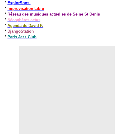
*
ExplorSons
*
Improvisation-Libre
*
Réseau des musiques actuelles de Seine St Denis
*
Néosphères actus
*
Agenda de David F.
*
DjangoStation
*
Paris Jazz Club