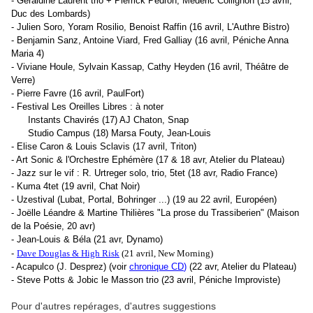
- Geraldine Laurent trio + Pierrick Pedron, Médéric Collignon (15 avril,
Duc des Lombards)
- Julien Soro, Yoram Rosilio, Benoist Raffin (16 avril, L'Authre Bistro)
- Benjamin Sanz, Antoine Viard, Fred Galliay (16 avril, Péniche Anna
Maria 4)
- Viviane Houle, Sylvain Kassap, Cathy Heyden (16 avril, Théâtre de
Verre)
- Pierre Favre (16 avril, PaulFort)
- Festival Les Oreilles Libres : à noter
Instants Chavirés (17) AJ Chaton, Snap
Studio Campus (18) Marsa Fouty, Jean-Louis
- Elise Caron & Louis Sclavis (17 avril, Triton)
- Art Sonic & l'Orchestre Ephémère (17 & 18 avr, Atelier du Plateau)
- Jazz sur le vif : R. Urtreger solo, trio, 5tet (18 avr, Radio France)
- Kuma 4tet (19 avril, Chat Noir)
- Uzestival (Lubat, Portal, Bohringer ...) (19 au 22 avril, Européen)
- Joëlle Léandre & Martine Thilières "La prose du Trassiberien" (Maison
de la Poésie, 20 avr)
- Jean-Louis & Béla (21 avr, Dynamo)
-
Dave Douglas & High Risk
(21 avril, New Morning)
- Acapulco (J. Desprez)
(voir
chronique CD
)
(22 avr, Atelier du Plateau)
- Steve Potts & Jobic le Masson trio (23 avril, Péniche Improviste)
Pour d'autres repérages, d'autres suggestions