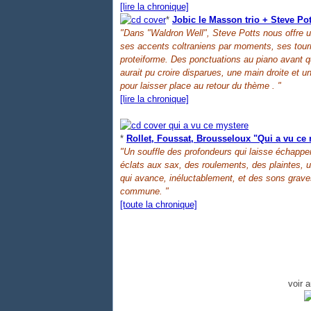
[lire la chronique]
*
Jobic le Masson trio + Steve P
"Dans "Waldron Well", Steve Potts nous offre u
ses accents coltraniens par moments, ses tou
proteiforme. Des ponctuations au piano avant q
aurait pu croire disparues, une main droite et u
pour laisser place au retour du thème . "
[lire la chronique]
*
Rollet, Foussat, Brousseloux "Qui a vu ce
"Un souffle des profondeurs qui laisse échapper
éclats aux sax, des roulements, des plaintes,
qui avance, inéluctablement, et des sons graves,
commune. "
[toute la chronique]
voir 