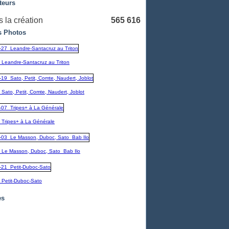
teurs
 la création
565 616
 Photos
_Leandre-Santacruz au Triton
Sato, Petit, Comte, Naudert, Joblot
_Tripes+ à La Générale
_Le Masson, Duboc, Sato_Bab Ilo
_Petit-Duboc-Sato
es
embre
(1)
1)