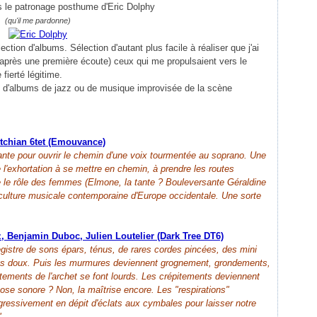
 le patronage posthume d'Eric Dolphy
(qu'il me pardonne)
on d'albums. Sélection d'autant plus facile à réaliser que j'ai
(après une première écoute) ceux qui me propulsaient vers le
 fierté légitime.
agit d'albums de jazz ou de musique improvisée de la scène
tchian 6tet (Emouvance)
nte pour ouvrir le chemin d'une voix tourmentée au soprano. Une
 l'exhortation à se mettre en chemin, à prendre les routes
ire le rôle des femmes (Elmone, la tante ? Bouleversante Géraldine
a culture musicale contemporaine d'Europe occidentale. Une sorte
z, Benjamin Duboc, Julien Loutelier (Dark Tree DT6)
egistre de sons épars, ténus, de rares cordes pincées, des mini
nts doux. Puis les murmures deviennent grognement, grondements,
ttements de l'archet se font lourds. Les crépitements deviennent
éose sonore ? Non, la maîtrise encore. Les "respirations"
ogressivement en dépit d'éclats aux cymbales pour laisser notre
"