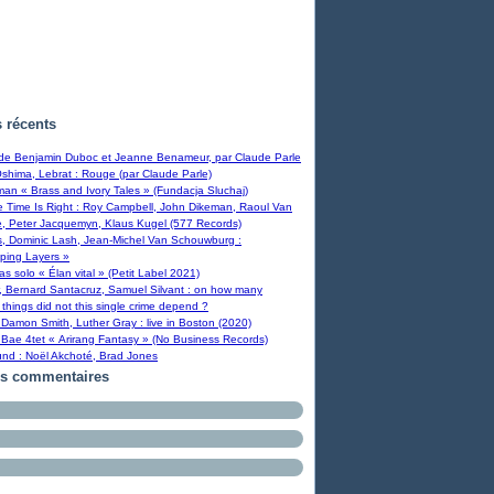
s récents
 de Benjamin Duboc et Jeanne Benameur, par Claude Parle
Oshima, Lebrat : Rouge (par Claude Parle)
man « Brass and Ivory Tales » (Fundacja Sluchaj)
Time Is Right : Roy Campbell, John Dikeman, Raoul Van
, Peter Jacquemyn, Klaus Kugel (577 Records)
s, Dominic Lash, Jean-Michel Van Schouwburg :
ping Layers »
ras solo « Élan vital » (Petit Label 2021)
, Bernard Santacruz, Samuel Silvant : on how many
 things did not this single crime depend ?
Damon Smith, Luther Gray : live in Boston (2020)
Bae 4tet « Arirang Fantasy » (No Business Records)
und : Noël Akchoté, Brad Jones
rs commentaires