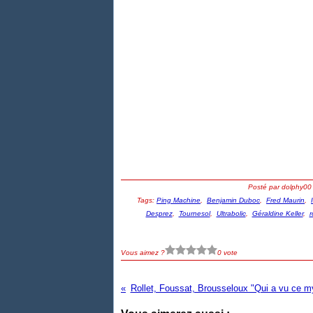
Posté par dolphy00
Tags:
Ping Machine
,
Benjamin Duboc
,
Fred Maurin
,
Desprez
,
Tournesol
,
Ultrabolic
,
Géraldine Keller
,
r
Vous aimez ?
0 vote
Rollet, Foussat, Brousseloux "Qui a vu ce m