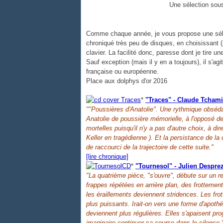
Une sélection sous
Comme chaque année, je vous propose une sélecti
chroniqué très peu de disques, en choisissant 
clavier. La facilité donc, paresse dont je tire une
Sauf exception (mais il y en a toujours), il s'
française ou européenne.
Place aux dolphys d'or 2016
*
"Traces" - Claude Tchami
""Poussières d'Anatolie". Une rythmique obséda
Anatolie de poussière mémorielle, à l'opposé de
mortelles puisqu'il n'y a pas d'autre choix, à d
Keller en tragédienne ). Et la persistance de l
de raccourci de la trajectoire de cette suite.
"
[lire chronique]
*
"Tournesol" - Julien Despre
"La quatrième pièce, "s'ouvre", débute sur un r
frappes
répétées en arrière plan, des frotteme
les éraillements deviennent stridences. Les fro
plus puissants. Irait-on vers une forme d'apoth
deviennent plus régulières. Elles s'apaisent pr
imaginaire continuer sa course dans le silence.