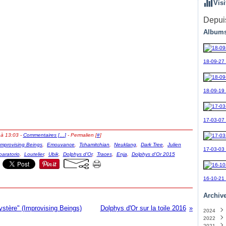
Visi
Depuis
Albums
18-09-27
18-09-19_
17-03-07
 à 13:03 -
Commentaires [
…
]
- Permalien [
#
]
Improvising Beings
,
Emouvance
,
Tchamitchian
,
Neuklang
,
Dark Tree
,
Julien
17-03-03
oaratorio
,
Loutelier
,
Ubik
,
Dolphys d'Or
,
Traces
,
Enja
,
Dolphys d'Or 2015
16-10-21
Archiv
ystère" (Improvising Beings)
Dolphys d'Or sur la toile 2016
2024
2022
Sept
2021
Avril
(