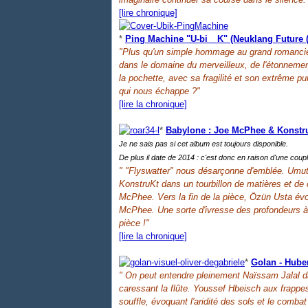
[lire chronique]
*
Ping Machine "U-bi__K" (Neuklang Future 
"Plus qu'un simple hommage au grand romancier d
dans le domaine du merveilleux, de l'étonnemen
la pochette, avec sa fragilité et son extrême pu
qui nous échappe ?"
[lire la chronique]
*
Babylone : Joe McPhee & Konstr
Je ne sais pas si cet album est toujours disponible.
De plus il date de 2014 : c'est donc en raison d'une coupl
" "Flyswatter" nous désarçonne d'emblée. Umut 
KonstruKt dans un tourbillon de matières et de 
McPhee. Vers la fin de la pièce, Özün Usta évoq
McPhee. Une sorte d'ivresse des profondeurs à l
pièce !"
[lire la chronique]
*
Golan - Hube
" On peut entendre pleinement Naïssam Jalal 
caressant la flûte. Youssef Hbeisch aux frappes
souffle, évoquant l'aridité des sols et le combat