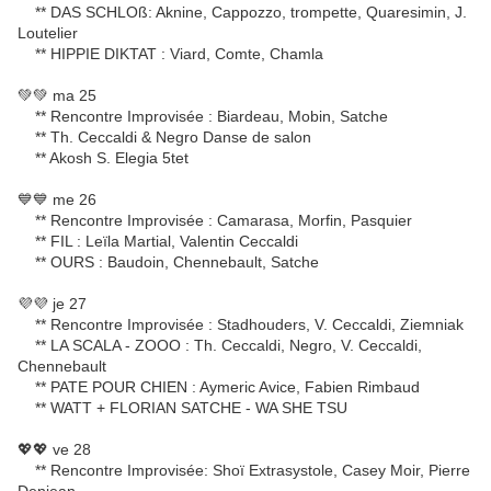
** DAS SCHLOß: Aknine, Cappozzo, trompette, Quaresimin, J.
Loutelier
** HIPPIE DIKTAT : Viard, Comte, Chamla
💚💚 ma 25
** Rencontre Improvisée : Biardeau, Mobin, Satche
** Th. Ceccaldi & Negro Danse de salon
** Akosh S. Elegia 5tet
💙💙 me 26
** Rencontre Improvisée : Camarasa, Morfin, Pasquier
** FIL : Leïla Martial, Valentin Ceccaldi
** OURS : Baudoin, Chennebault, Satche
💜💜 je 27
** Rencontre Improvisée : Stadhouders, V. Ceccaldi, Ziemniak
** LA SCALA - ZOOO : Th. Ceccaldi, Negro, V. Ceccaldi,
Chennebault
** PATE POUR CHIEN : Aymeric Avice, Fabien Rimbaud
** WATT + FLORIAN SATCHE - WA SHE TSU
💖💖 ve 28
** Rencontre Improvisée: Shoï Extrasystole, Casey Moir, Pierre