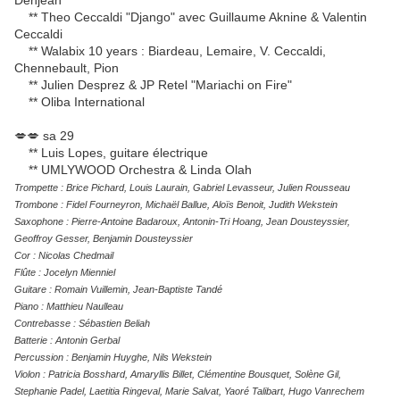
Denjean
** Theo Ceccaldi "Django" avec Guillaume Aknine & Valentin
Ceccaldi
** Walabix 10 years : Biardeau, Lemaire, V. Ceccaldi,
Chennebault, Pion
** Julien Desprez & JP Retel "Mariachi on Fire"
** Oliba International
💋💋 sa 29
** Luis Lopes, guitare électrique
** UMLYWOOD Orchestra & Linda Olah
Trompette : Brice Pichard, Louis Laurain, Gabriel Levasseur, Julien Rousseau
Trombone : Fidel Fourneyron, Michaël Ballue, Aloïs Benoit, Judith Wekstein
Saxophone : Pierre-Antoine Badaroux, Antonin-Tri Hoang, Jean Dousteyssier,
Geoffroy Gesser, Benjamin Dousteyssier
Cor : Nicolas Chedmail
Flûte : Jocelyn Mienniel
Guitare : Romain Vuillemin, Jean-Baptiste Tandé
Piano : Matthieu Naulleau
Contrebasse : Sébastien Beliah
Batterie : Antonin Gerbal
Percussion : Benjamin Huyghe, Nils Wekstein
Violon : Patricia Bosshard, Amaryllis Billet, Clémentine Bousquet, Solène Gil,
Stephanie Padel, Laetitia Ringeval, Marie Salvat, Yaoré Talibart, Hugo Vanrechem