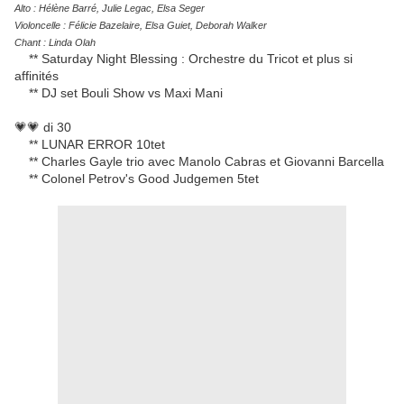
Alto : Hélène Barré, Julie Legac, Elsa Seger
Violoncelle : Félicie Bazelaire, Elsa Guiet, Deborah Walker
Chant : Linda Olah
** Saturday Night Blessing : Orchestre du Tricot et plus si
affinités
** DJ set Bouli Show vs Maxi Mani
💗💗 di 30
** LUNAR ERROR 10tet
** Charles Gayle trio avec Manolo Cabras et Giovanni Barcella
** Colonel Petrov's Good Judgemen 5tet