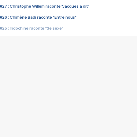
#27 : Christophe Willem raconte "Jacques a dit"
#26 : Chimène Badi raconte "Entre nous"
#25 : Indochine raconte "3e sexe"
#24 : Zaho raconte "C'est chelou"
#23 : Patrick Bruel raconte "Au café des délices"
#22 : Kyo raconte "Le chemin"
#21 : Nolwenn Leroy raconte "Cassé"
#20 : Patrick Hernandez raconte "Born to be alive"
#19 : Lorie raconte "Près de moi"
#18 : Michael Jones raconte "A nos actes manqués" (avec Jean-Jacque
#17 : Khaled raconte "Aïcha"
#16 : Corneille raconte "Parce qu'on vient de loin"