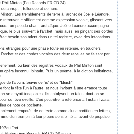
sera irruptif, tellurique et sombre.
l Minton. Les tremblements de terre à l'archet de Joëlle Léandre.
de retrouver le sifflement comme expression vocale, glissant vers
scours, un pseudo chant, archaïque. Joëlle Léandre accompagne
que, le plus souvent à l'archet, mais aussi en pinçant ses cordes
tait besoin son talent dans un tel registre, avec des intonations
sons étranges pour une phase toute en retenue, en touchers
 l'archet et des cordes vocales des deux rebelles se faisant par
véhément, où bien des registres vocaux de Phil Minton sont
un opéra inconnu, lointain. Puis un poème, à la diction indistincte,
?
gue de l'album. Suivie de "is"et de "bluish"
ont la fête l'un à l'autre, et nous invitent à une errance toute
on se croyait incapables. Ils catalysent un talent dont on se
our ce rêve éveillé. D'où peut-être la référence à Tristan Tzara,
lieu de note de pochette.
alablement emparés de ce texte comme d'une partition en lettres,
me d'un tremplin à leur propre sensibilité ... avant de propulser
 19PaulFort.