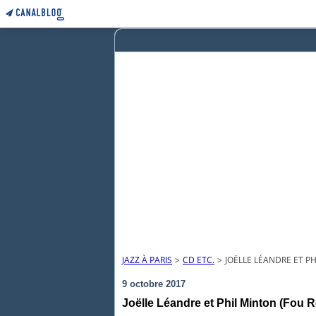
JAZZ À PARIS
>
CD ETC.
>
JOËLLE LÉANDRE ET P
9 octobre 2017
Joëlle Léandre et Phil Minton (Fou