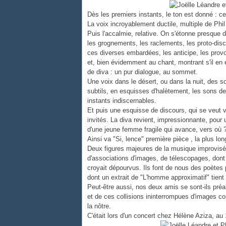
Dès les premiers instants, le ton est donné : ce 
La voix incroyablement ductile, multiple de Phi
Puis l'accalmie, relative. On s'étonne presque 
les grognements, les raclements, les proto-di
ces diverses embardées, les anticipe, les provo
et, bien évidemment au chant, montrant s'il en é
de diva : un pur dialogue, au sommet.
Une voix dans le désert, ou dans la nuit, des 
subtils, en esquisses d'halètement, les sons de
instants indiscernables.
Et puis une esquisse de discours, qui se veut 
invités. La diva revient, impressionnante, pour 
d'une jeune femme fragile qui avance, vers où 
Ainsi va "Si, lence" première pièce , la plus lon
Deux figures majeures de la musique improvisée f
d'associations d'images, de télescopages, dont 
croyait dépourvus. Ils font de nous des poètes p
dont un extrait de "L'homme approximatif" tient 
Peut-être aussi, nos deux amis se sont-ils pré
et de ces collisions ininterrompues d'images com
la nôtre.
C'était lors d'un concert chez Hélène Aziza, au