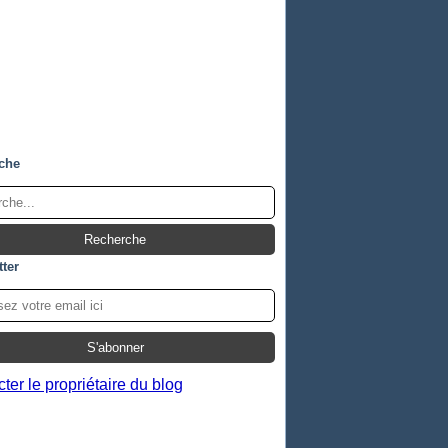
che
ter
ter le propriétaire du blog