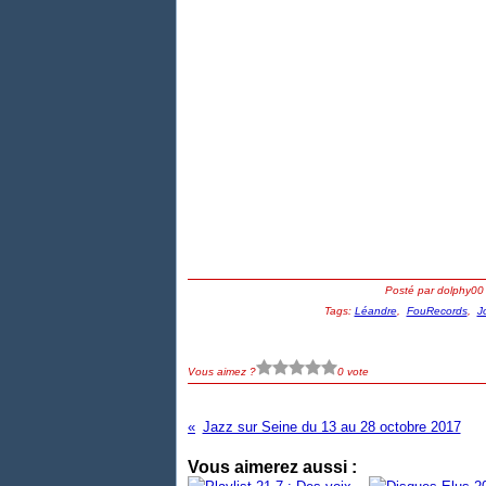
Posté par dolphy00
Tags:
Léandre
,
FouRecords
,
J
Vous aimez ?
0 vote
Jazz sur Seine du 13 au 28 octobre 2017
Vous aimerez aussi :