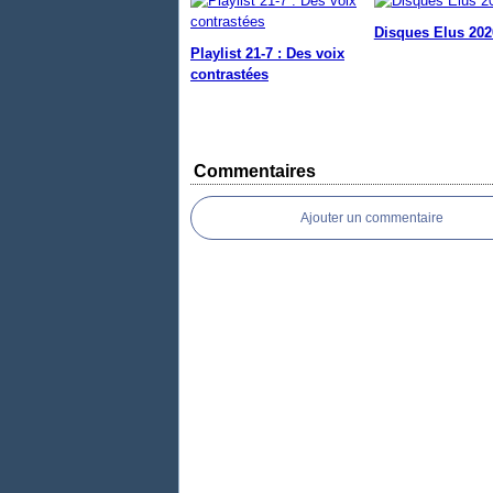
Disques Elus 202
Playlist 21-7 : Des voix
contrastées
Commentaires
Ajouter un commentaire