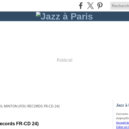
Publicité
Jazz à 
HIL MINTON (FOU RECORDS FR-CD 24)
Concerts d
dolphy00@
Accueil d
 Records FR-CD 24)
Créer un 