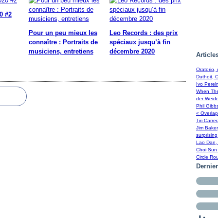
0 #2
Pour un peu mieux les
Leo Records : des prix
connaître : Portraits de
spéciaux jusqu’à fin
musiciens, entretiens
décembre 2020
Article
Oratorio,
Duthoit, 
Ivo Perel
When The 
der Weide
Phil Gibb
« Overlap
Tiri Carre
Jim Baker
surprising
Lao Dan, 
Choi Sun 
Circle Ro
Dernie