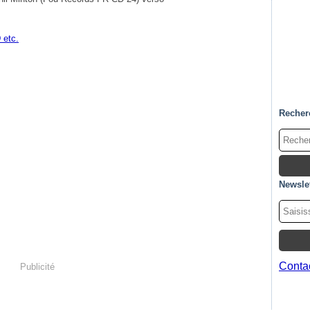
 etc.
Recher
Newslet
Contac
Publicité