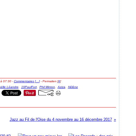
 à 07:30 -
Commentaires [
…
]
- Permalien [
#
]
oëlle Léandre
,
19PaulFort
,
Phil Minton
,
Aziza
,
Hélène
Jazz au Fil de l'Oise du 4 novembre au 16 décembre 2017