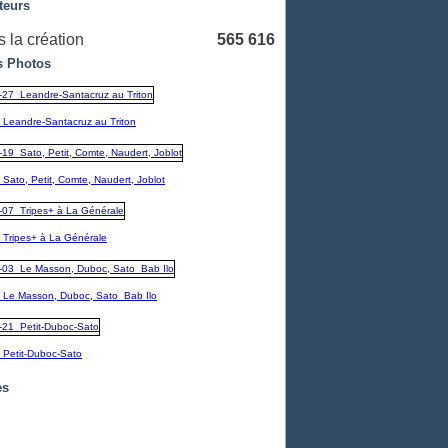
teurs
 la création
565 616
 Photos
_Leandre-Santacruz au Triton
Sato, Petit, Comte, Naudert, Joblot
_Tripes+ à La Générale
_Le Masson, Duboc, Sato_Bab Ilo
_Petit-Duboc-Sato
es
embre
(1)
1)