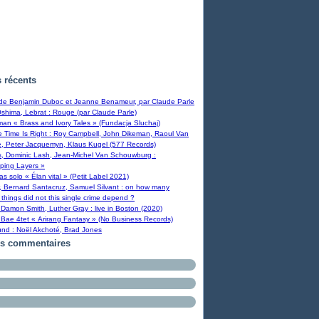
s récents
 de Benjamin Duboc et Jeanne Benameur, par Claude Parle
Oshima, Lebrat : Rouge (par Claude Parle)
man « Brass and Ivory Tales » (Fundacja Sluchaj)
Time Is Right : Roy Campbell, John Dikeman, Raoul Van
, Peter Jacquemyn, Klaus Kugel (577 Records)
s, Dominic Lash, Jean-Michel Van Schouwburg :
ping Layers »
ras solo « Élan vital » (Petit Label 2021)
, Bernard Santacruz, Samuel Silvant : on how many
 things did not this single crime depend ?
Damon Smith, Luther Gray : live in Boston (2020)
Bae 4tet « Arirang Fantasy » (No Business Records)
und : Noël Akchoté, Brad Jones
rs commentaires