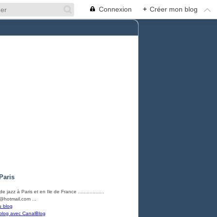
Connexion
+
Créer mon blog
Paris
e jazz à Paris et en Ile de France ..................
hotmail.com ...
u blog
blog avec CanalBlog