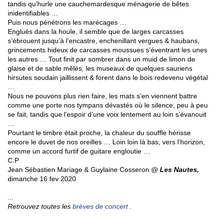
tandis qu’hurle une cauchemardesque ménagerie de bêtes
inidentifiables …
Puis nous pénétrons les marécages …
Englués dans la houle, il semble que de larges carcasses
s’ébrouent jusqu’à l’encastre, enchenillant vergues & haubans,
grincements hideux de carcasses moussues s’éventrant les unes
les autres … Tout finit par sombrer dans un muid de limon de
glaise et de sable mêlés, les museaux de quelques sauriens
hirsutes soudain jaillissent & forent dans le bois redevenu végétal
…
Nous ne pouvons plus rien faire, les mats s’en viennent battre
comme une porte nos tympans dévastés où le silence, peu à peu
se fait, tandis que l’espoir d’une voix lentement au loin s’évanouit
…
Pourtant le timbre était proche, la chaleur du souffle hérisse
encore le duvet de nos oreilles … Loin loin là bas, vers l’horizon,
comme un accord furtif de guitare engloutie …
C.P
Jean Sébastien Mariage & Guylaine Cosseron @
Les Nautes,
dimanche 16 fev 2020
...
Retrouvez toutes les
brèves de concert
.
...