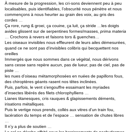
À mesure de la progression, les cri-sons deviennent peu à peu
localisables, puis identifiables, l’obscurité nous pénètre et nous
commençons à nous heurter au grain des voix, au gris des
cordes …
Ça rore, rung & groei, ça couine, ça luit, ça stride …les doigts
avides glissent sur de serpentines formes/masses,
prima materia
… Crochons à revers et faisons tors & guenches…
Les oiseaux invisibles nous effleurent de leurs ailes démesurées,
quand ce ne sont pas d‘invisibles colibris qui becquettent nos
oreilles
Immergés que nous sommes dans ce végétal, nous dérivons
sans cesse sans repère aucun, pas de lueur, pas de ciel, pas de
piste …
les nues d’oiseau métamorphosées en nuées de papillons fous,
des chiroptères géants rasent nos têtes inclinées.
Puis, parfois, le vent s’engouffre essaimant les myriades
d’insectes libérés des filets chlorophylliens …
Lianes titanesques, cris rauques & glapissements déments,
irisations métalliques.
Puis le vertige nous prends, collés aux vitres d’un train fou,
lacération du temps et de l’espace … sensation de chutes libres
…
Il n’y a plus de soutien …