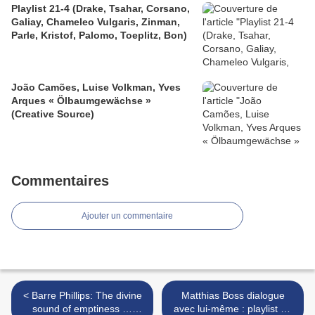
Playlist 21-4 (Drake, Tsahar, Corsano,
Galiay, Chameleo Vulgaris, Zinman,
Parle, Kristof, Palomo, Toeplitz, Bon)
João Camões, Luise Volkman, Yves
Arques « Ölbaumgewächse »
(Creative Source)
Commentaires
Ajouter un commentaire
< Barre Phillips: The divine
Matthias Boss dialogue
sound of emptiness …
avec lui-même : playlist #2