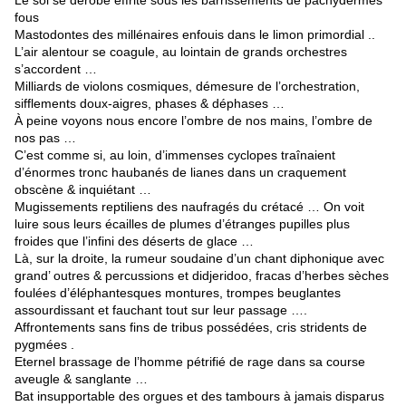
Le sol se dérobe effrité sous les barrissements de pachydermes
fous
Mastodontes des millénaires enfouis dans le limon primordial ..
L’air alentour se coagule, au lointain de grands orchestres
s’accordent …
Milliards de violons cosmiques, démesure de l’orchestration,
sifflements doux-aigres, phases & déphases …
À peine voyons nous encore l’ombre de nos mains, l’ombre de
nos pas …
C’est comme si, au loin, d’immenses cyclopes traînaient
d’énormes tronc haubanés de lianes dans un craquement
obscène & inquiétant …
Mugissements reptiliens des naufragés du crétacé … On voit
luire sous leurs écailles de plumes d’étranges pupilles plus
froides que l’infini des déserts de glace …
Là, sur la droite, la rumeur soudaine d’un chant diphonique avec
grand’ outres & percussions et didjeridoo, fracas d’herbes sèches
foulées d’éléphantesques montures, trompes beuglantes
assourdissant et fauchant tout sur leur passage ….
Affrontements sans fins de tribus possédées, cris stridents de
pygmées .
Eternel brassage de l’homme pétrifié de rage dans sa course
aveugle & sanglante …
Bat insupportable des orgues et des tambours à jamais disparus