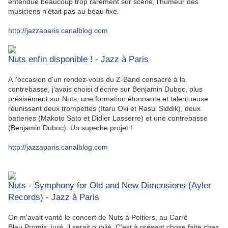
entendue beaucoup trop rarement sur scène, l'humeur des
musiciens n'était pas au beau fixe.
http://jazzaparis.canalblog.com
Nuts enfin disponible ! - Jazz à Paris
A l'occasion d'un rendez-vous du Z-Band consacré à la
contrebasse, j'avais choisi d'écrire sur Benjamin Duboc, plus
présisément sur Nuts, une formation étonnante et talentueuse
réunissant deux trompettes (Itaru Oki et Rasul Siddik), deux
batteries (Makoto Sato et Didier Lasserre) et une contrebasse
(Benjamin Duboc). Un superbe projet !
http://jazzaparis.canalblog.com
Nuts - Symphony for Old and New Dimensions (Ayler
Records) - Jazz à Paris
On m'avait vanté le concert de Nuts à Poitiers, au Carré
Bleu.Promis, juré, il serait publié. C'est à présent chose faite chez