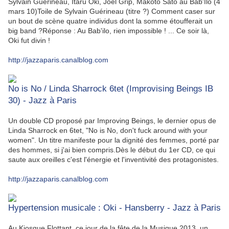
Sylvain Guérineau, Itaru Oki, Joel Grip, Makoto Sato au Bab'Ilo (4
mars 10)Toile de Sylvain Guérineau (titre ?) Comment caser sur
un bout de scène quatre individus dont la somme étoufferait un
big band ?Réponse : Au Bab'ilo, rien impossible ! ... Ce soir là,
Oki fut divin !
http://jazzaparis.canalblog.com
No is No / Linda Sharrock 6tet (Improvising Beings IB
30) - Jazz à Paris
Un double CD proposé par Improving Beings, le dernier opus de
Linda Sharrock en 6tet, "No is No, don't fuck around with your
women". Un titre manifeste pour la dignité des femmes, porté par
des hommes, si j'ai bien compris.Dès le début du 1er CD, ce qui
saute aux oreilles c'est l'énergie et l'inventivité des protagonistes.
http://jazzaparis.canalblog.com
Hypertension musicale : Oki - Hansberry - Jazz à Paris
Au Kiosque Flottant, ce jour de la fête de la Musique 2013, un