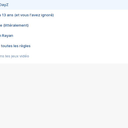
 DayZ
 a 13 ans (et vous l'avez ignoré)
e (littéralement)
im Rayan
 toutes les règles
s les jeux vidéo
us choquant de Rockstar ? - Le scandale BULLY
e plus moche de Steam
du RÊVE tourne au CAUCHEMAR
pendant 8 heures
it… à tort
umiliés par un jeu vidéo