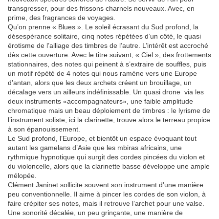
transgresser, pour des frissons charnels nouveaux. Avec, en
prime, des fragrances de voyages.
Qu’on prenne « Blues ». Le soleil écrasant du Sud profond, la
désespérance solitaire, cinq notes répétées d’un côté, le quasi
érotisme de l’alliage des timbres de l’autre. L’intérêt est accroché
dès cette ouverture. Avec le titre suivant, « Ciel », des frottements
stationnaires, des notes qui peinent à s’extraire de souffles, puis
un motif répété de 4 notes qui nous ramène vers une Europe
d’antan, alors que les deux archets créent un brouillage, un
décalage vers un ailleurs indéfinissable. Un quasi drone
via les
deux instruments «accompagnateurs», une faible amplitude
chromatique mais un beau déploiement de timbres : le lyrisme de
l’instrument soliste, ici la clarinette, trouve alors le terreau propice
à son épanouissement.
Le Sud profond, l’Europe, et bientôt un espace évoquant tout
autant les gamelans d’Asie que les mbiras africains, une
rythmique hypnotique qui surgit des cordes pincées du violon et
du violoncelle, alors que la clarinette basse développe une ample
mélopée.
Clément Janinet sollicite souvent son instrument d’une manière
peu conventionnelle. Il aime à pincer les cordes de son violon, à
faire crépiter ses notes, mais il retrouve l’archet pour une valse.
Une sonorité décalée, un peu grinçante, une manière de