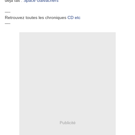
déjà fait :
Space Galvachers
—-
Retrouvez toutes les chroniques
CD etc
—-
Publicité