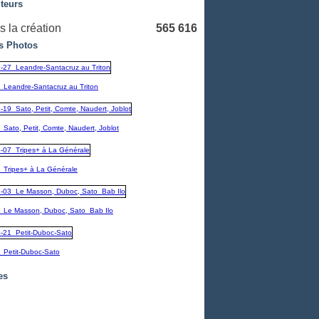
iteurs
 la création
565 616
s Photos
_Leandre-Santacruz au Triton
Sato, Petit, Comte, Naudert, Joblot
_Tripes+ à La Générale
_Le Masson, Duboc, Sato_Bab Ilo
_Petit-Duboc-Sato
es
embre
(1)
(1)