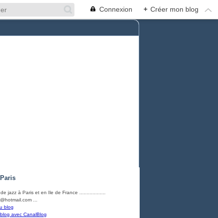
Connexion
+
Créer mon blog
 Paris
e jazz à Paris et en Ile de France ..................
@hotmail.com ...
u blog
 blog avec CanalBlog