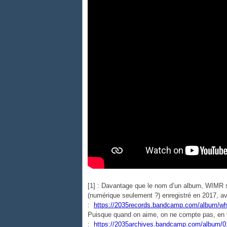
[1] : Davantage que le nom d’un album, WIMR se
(numérique seulement ?) enregistré en 2017, av
:
https://2035records.bandcamp.com/album/whe
Puisque quand on aime, on ne compte pas, en vo
:
https://2035archives.bandcamp.com/album/