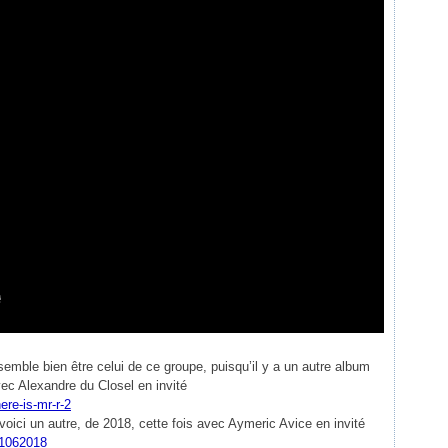
mble bien être celui de ce groupe, puisqu’il y a un autre album
ec Alexandre du Closel en invité
re-is-mr-r-2
ici un autre, de 2018, cette fois avec Aymeric Avice en invité
01062018