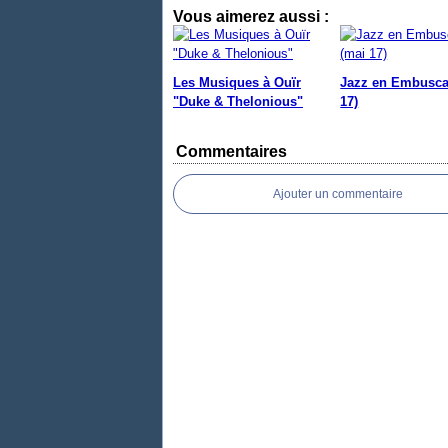
Vous aimerez aussi :
Les Musiques à Ouïr
Jazz en Embusca
"Duke & Thelonious"
17)
Commentaires
Ajouter un commentaire