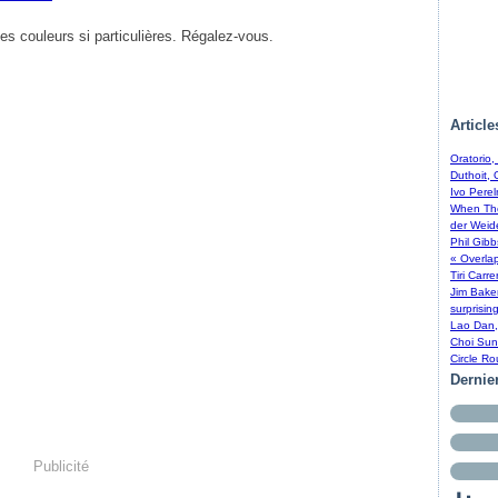
es couleurs si particulières. Régalez-vous.
Article
Oratorio
Duthoit, 
Ivo Perel
When The
der Weid
Phil Gib
« Overla
Tiri Carr
Jim Bake
surprisin
Lao Dan,
Choi Sun
Circle R
Dernie
Publicité