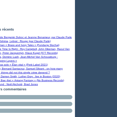
s récents
, de Benjamin Duboc et Jeanne Benameur, par Claude Parle
Oshima, Lebrat : Rouge (par Claude Parle)
man « Brass and Ivory Tales » (Fundacja Sluchaj)
 Time Is Right : Roy Campbell, John Dikeman, Raoul Van
e, Peter Jacquemyn, Klaus Kugel (577 Records)
bs, Dominic Lash, Jean-Michel Van Schouwburg :
pping Layers »
eras solo « Élan vital » (Petit Label 2021)
r, Bernard Santacruz, Samuel Silvant : on how many
g things did not this single crime depend ?
 Damon Smith, Luther Gray : live in Boston (2020)
 Bae 4tet « Arirang Fantasy » (No Business Records)
ound : Noël Akchoté, Brad Jones
rs commentaires