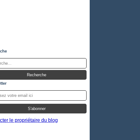
rche
tter
ter le propriétaire du blog