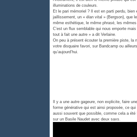
illuminations de couleurs.
Et le pari mémoriel ? Il est en parti perdu, bie
jaillissement, un « élan vital » (Bergson), que l
même esthétique, le même phrasé, les mêmes coul
C’est un flux semblable qui nous emporte mais l
tout à fait une autre » a dit Verlaine.
On peu à présent écouter la première piste, la n
votre disquaire favori, sur Bandcamp ou ailleur
qu’aujourd’hui.
Il y a une autre gageure, non explicite, faire 
forme générative qui est ainsi proposée, ce qui 
aussi souvent que possible, comme cela a été l
sur un Basile Naudet avec deux saxs.