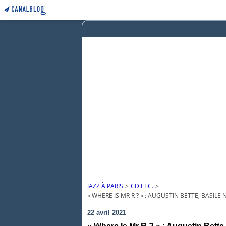
JAZZ À PARIS
>
CD ETC.
>
« WHERE IS MR R ? » : AUGUSTIN BETTE, BASIL
22 avril 2021