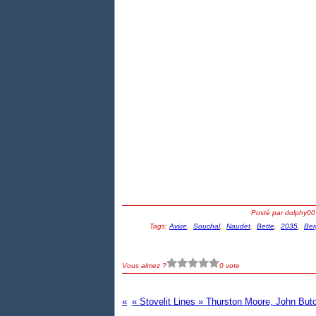
Posté par dolphy00
Tags:
Avice
,
Souchal
,
Naudet
,
Bette
,
2035
,
Ber
Vous aimez ?
0 vote