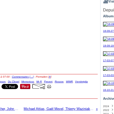
Vis
Depuis
Album
18-09-27
18-09-19_
17-03-07
17-03-03
 à 07:00 -
Commentaires [
…
]
- Permalien [
#
]
gson
,
Du Closel
,
Memorioso
,
Mr R
,
Prevert
,
Roscoe
,
WIMR
,
Ventimiglia
16-10-21
Archiv
2024
« Stovelit Lines » Thurston Moore, John Butcher, John Edwards, Terry Day, Steve Beresford
Michael Attias, Gaël Mevel, Thierry Waziniak « Trio Alta » (label Rives 106)
2022
Sept
2021
Avril