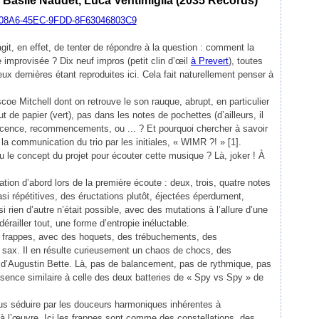
, Basile Naudet, Luca Ventimiglia (2035 Records)
git, en effet, de tenter de répondre à la question : comment la
 improvisée ? Dix neuf impros (petit clin d’œil
à Prevert
), toutes
ux dernières étant reproduites ici. Cela fait naturellement penser à
scoe Mitchell dont on retrouve le son rauque, abrupt, en particulier
ut de papier (vert), pas dans les notes de pochettes (d’ailleurs, il
scence, recommencements, ou ... ? Et pourquoi chercher à savoir
s la communication du trio par les initiales, « WIMR ?! » [1].
u le concept du projet pour écouter cette musique ? Là, joker ! À
tion d’abord lors de la première écoute : deux, trois, quatre notes
i répétitives, des éructations plutôt, éjectées éperdument,
ien d’autre n’était possible, avec des mutations à l’allure d’une
érailler tout, une forme d’entropie inéluctable.
es frappes, avec des hoquets, des trébuchements, des
 sax. Il en résulte curieusement un chaos de chocs, des
ie d’Augustin Bette. Là, pas de balancement, pas de rythmique, pas
ésence similaire à celle des deux batteries de « Spy vs Spy » de
ous séduire par les douceurs harmoniques inhérentes à
 à l’œuvre. Ici les frappes sont comme des constellations, des