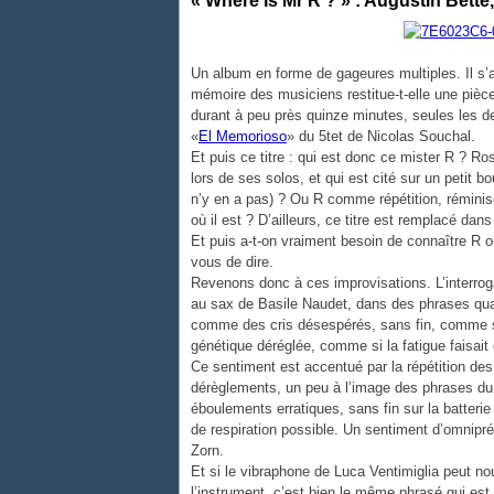
« Where Is Mr R ? » : Augustin Bette
Un album en forme de gageures multiples. Il s’a
mémoire des musiciens restitue-t-elle une pièce
durant à peu près quinze minutes, seules les de
«
El Memorioso
» du 5tet de Nicolas Souchal.
Et puis ce titre : qui est donc ce mister R ? Ro
lors de ses solos, et qui est cité sur un petit bo
n’y en a pas) ? Ou R comme répétition, rémini
où il est ? D’ailleurs, ce titre est remplacé dan
Et puis a-t-on vraiment besoin de connaître R o
vous de dire.
Revenons donc à ces improvisations. L’interroga
au sax de Basile Naudet, dans des phrases quas
comme des cris désespérés, sans fin, comme si r
génétique déréglée, comme si la fatigue faisait d
Ce sentiment est accentué par la répétition d
dérèglements, un peu à l’image des phrases du
éboulements erratiques, sans fin sur la batter
de respiration possible. Un sentiment d’omnipr
Zorn.
Et si le vibraphone de Luca Ventimiglia peut n
l’instrument, c’est bien le même phrasé qui est