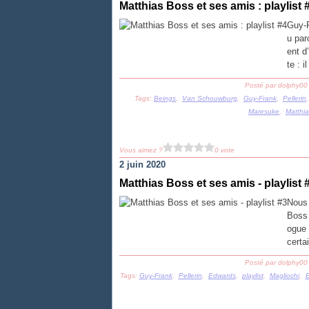
Matthias Boss et ses amis : playlist 
Guy-F
u par
ent d
te : 
Posté par dolphy00
Tags:
Beings
,
Van Schouwburg
,
Guy-Frank
,
Pellerin
Maresuke
,
Matthi
Vous aimez ?
0 vote
2 juin 2020
Matthias Boss et ses amis - playlist 
Nous 
Boss 
ogue 
certa
Posté par dolphy00
Tags:
Guy-Frank
,
Pellerin
,
Edwards
,
playlist
,
Magliochi
,