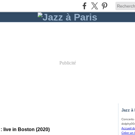
Publicité
Jazz à 
Concerts d
dolphy00@
Accueil d
 live in Boston (2020)
Créer un 