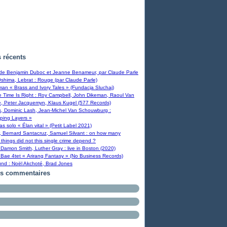
s récents
 de Benjamin Duboc et Jeanne Benameur, par Claude Parle
Oshima, Lebrat : Rouge (par Claude Parle)
man « Brass and Ivory Tales » (Fundacja Sluchaj)
Time Is Right : Roy Campbell, John Dikeman, Raoul Van
, Peter Jacquemyn, Klaus Kugel (577 Records)
s, Dominic Lash, Jean-Michel Van Schouwburg :
ping Layers »
ras solo « Élan vital » (Petit Label 2021)
, Bernard Santacruz, Samuel Silvant : on how many
 things did not this single crime depend ?
Damon Smith, Luther Gray : live in Boston (2020)
Bae 4tet « Arirang Fantasy » (No Business Records)
und : Noël Akchoté, Brad Jones
rs commentaires