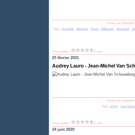
Posté par dolphy00
Tags:
YouTube
,
Webster
,
Taylor
,
Wilkinson
,
Benedict
,
Ja
Vous aimez ?
0 vote
25 février 2021
Audrey Lauro - Jean-Michel Van S
Posté par dolphy00
Tags:
2013
,
Van Scho
Vous aimez ?
0 vote
24 juin 2020