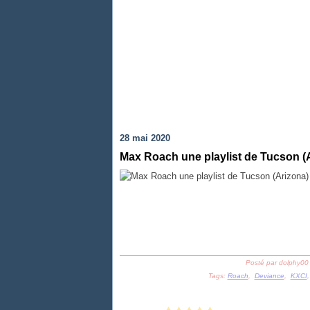
28 mai 2020
Max Roach une playlist de Tucson (A
Posté par dolphy00
Tags:
Roach
,
Deviance
,
KXCI