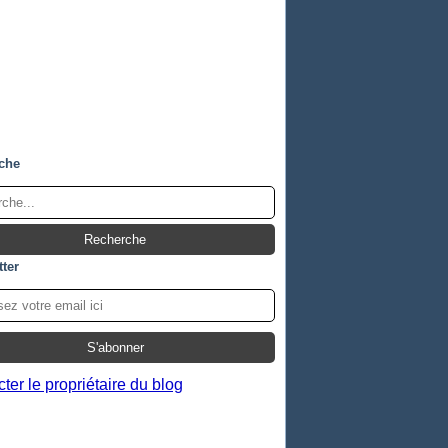
che
ter
ter le propriétaire du blog