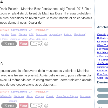
#4
rank Pellerin - Matthias BossFondazione Luigi Tronci, 2015 Fin d
cours en playlists du talent de Matthias Boss. Il y aura probablem
’autres occasions de revenir vers le talent inhabituel de ce violonis
il nous donne à nous régaler de...
Article
 à 07:15 -
Commentaires [
…
]
- Permalien [
#
]
,
playlist
,
Boss
,
Zingaro
,
876
,
Falascone
,
Improvising
,
Lisboa
,
Magliocchi
,
Oratorio,
Duthoit, 
as Boss
,
Okamoto
,
Tram
,
Zhai
,
del Piano
Ivo Perel
When The 
der Weide
Phil Gibb
« Overlap
Tiri Carre
#3
Jim Baker
surprising
poursuivons la découverte de la musique du violoniste Matthias
Lao Dan, 
Choi Sun 
avec une troisieme playlist. Après celle en solo, puis celle en dial
Circle Ro
avec lui-même via des ré-enregistrements, cette troisième aborde
Dernie
ines de ses coopérations avec d'autres...
 à 07:46 -
Commentaires [
…
]
- Permalien [
#
]
EdMaNoBo
,
Northover
,
Abdul
,
Chagas
,
Curado
,
Joao Pedro Viegas
,
Moimeme
,
Zingaro