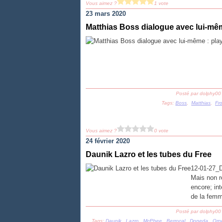
Vous aimez ?
1 vote
23 mars 2020
Matthias Boss dialogue avec lui-même
Posté par dolphy00
Tags:
Boss
,
Matthias
,
Fr
Vous aimez ?
0 vote
24 février 2020
Daunik Lazro et les tubes du Free
12-01-27_D
Mais non ré
encore; in
de la femm
Posté par dolphy00
Tags:
Daunik
,
Lazro
,
McPhee
,
Berrocal
,
Doneda
,
Orn