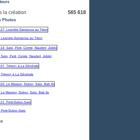
teurs
 la création
565 618
 Photos
_Leandre-Santacruz au Triton
Sato, Petit, Comte, Naudert, Joblot
_Tripes+ à La Générale
_Le Masson, Duboc, Sato_Bab Ilo
_Petit-Duboc-Sato
es
embre
(1)
1)