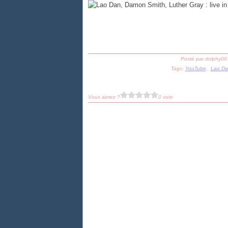
Posté par dolphy00
Tags:
YouTube
,
Lao Da
Vous aimez ?
0 vote