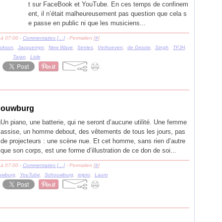
t sur FaceBook et YouTube. En ces temps de confinem
ent, il n’était malheureusement pas question que cela s
e passe en public ni que les musiciens...
 à 07:00 -
Commentaires [
…
]
- Permalien [
#
]
ckson
,
Jacquemyn
,
New Wave
,
Serries
,
Verhoeven
,
de Groote
,
Singh
,
TFJH
,
Taran
,
Lisle
chouwburg
Un piano, une batterie, qui ne seront d’aucune utilité. Une femme
assise, un homme debout, des vêtements de tous les jours, pas
de projecteurs : une scène nue. Et cet homme, sans rien d’autre
que son corps, est une forme d’illustration de ce don de soi...
 à 07:00 -
Commentaires [
…
]
- Permalien [
#
]
uwburg
,
YouTube
,
Schouwburg
,
impro
,
Lauro