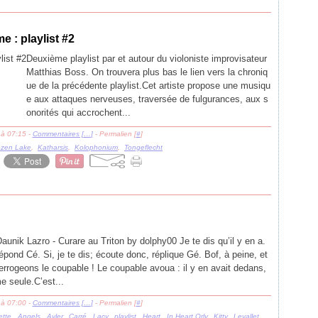
 : playlist #2
Deuxième playlist par et autour du violoniste improvisateur
Matthias Boss. On trouvera plus bas le lien vers la chroniq
ue de la précédente playlist.Cet artiste propose une musiqu
e aux attaques nerveuses, traversée de fulgurances, aux s
onorités qui accrochent...
 à 07:15 -
Commentaires [
…
]
- Permalien [
#
]
ozen Lake
,
Katharsis
,
Kolophonium
,
Tongeflecht
aunik Lazro - Curare au Triton by dolphy00 Je te dis qu’il y en a.
pond Cé. Si, je te dis; écoute donc, réplique Gé. Bof, à peine, et
terrogeons le coupable ! Le coupable avoua : il y en avait dedans,
e seule.C’est...
 à 07:00 -
Commentaires [
…
]
- Permalien [
#
]
ette
,
Angels
,
Ayler
,
Carré
,
Lacy
,
playlist
,
Heart
,
In Heart Orly
,
Kitty
,
Levallet
,