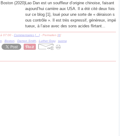
Lao Dan est un souffleur d’origine chinoise, faisant
aujourd’hui carrière aux USA. Il a été cité deux fois
sur ce blog [1], loué pour une sorte de « déraison s
ous contrôle ». Il est très expressif, généreux, impé
tueux, à l’aise avec des sons acides flirtant...
 à 07:00 -
Commentaires [
…
]
- Permalien [
#
]
n
,
Boston
,
Damon Smith
,
Luther Gray
,
suona