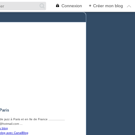
Connexion
+
Créer mon blog
Paris
e jazz à Paris et en Ile de France ..................
hotmail.com ...
u blog
blog avec CanalBlog