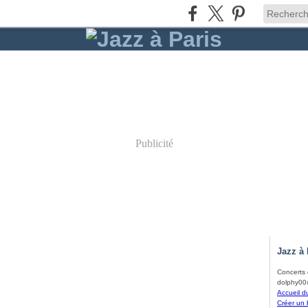
Publicité
Jazz à 
Concerts d
dolphy00@
Accueil d
Créer un 