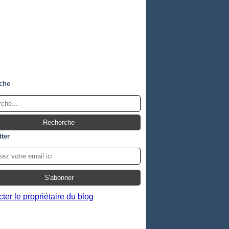
che
ter
ter le propriétaire du blog