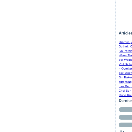
Article
Oratorio,
Duthoit, 
Ivo Perel
When The 
der Weide
Phil Gibb
« Overlap
Tiri Carre
Jim Baker
surprising
Lao Dan, 
Choi Sun 
Circle Ro
Dernie