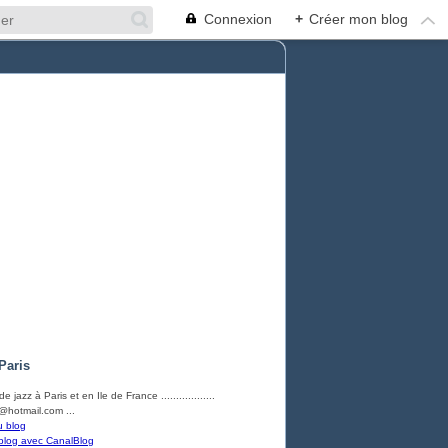
Connexion
+
Créer mon blog
Paris
e jazz à Paris et en Ile de France ..................
hotmail.com ...
u blog
blog avec CanalBlog