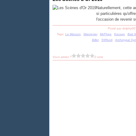
Naturellement, cette a
si particulières qu'offr
l'occasion de revenir 
Posté par dolphy00
Tags:
Le Masson
,
Wacrenier
,
McPhee
,
Kassap
,
Bab I
Billet
,
59Rivoli
,
Archetypal Syn
Vous aimez ?
0 vote