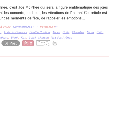
nnée, c'est Joe McPhee qui sera la figure emblématique des joies
ent les concerts, le direct, les vibrations de l'instant.Cet article est
sur ces moments de fête, de rappeler les émotions...
 à 07:30 -
Commentaires [
…
]
- Permalien [
#
]
lo
,
Instants Chavirés
,
Souffle Continu
,
Tiasci
,
Potts
,
Charolles
,
Miura
,
Balto
,
dicate
,
Blonk
,
Kan
,
Leloil
,
Mansuy
,
Nuit des Arènes