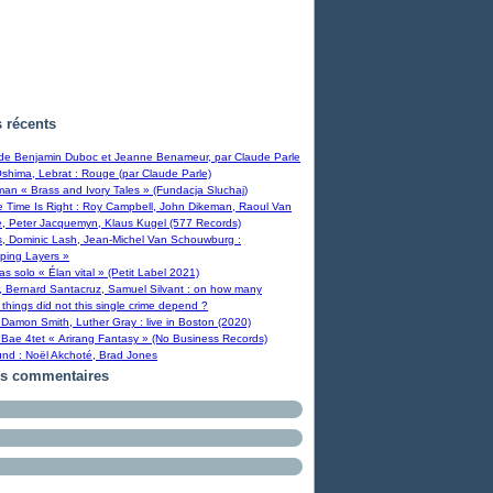
s récents
 de Benjamin Duboc et Jeanne Benameur, par Claude Parle
Oshima, Lebrat : Rouge (par Claude Parle)
man « Brass and Ivory Tales » (Fundacja Sluchaj)
Time Is Right : Roy Campbell, John Dikeman, Raoul Van
, Peter Jacquemyn, Klaus Kugel (577 Records)
s, Dominic Lash, Jean-Michel Van Schouwburg :
ping Layers »
ras solo « Élan vital » (Petit Label 2021)
, Bernard Santacruz, Samuel Silvant : on how many
 things did not this single crime depend ?
Damon Smith, Luther Gray : live in Boston (2020)
Bae 4tet « Arirang Fantasy » (No Business Records)
und : Noël Akchoté, Brad Jones
rs commentaires