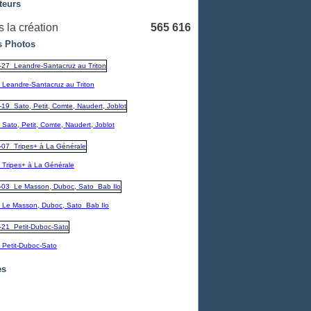
teurs
 la création
565 616
 Photos
_Leandre-Santacruz au Triton
Sato, Petit, Comte, Naudert, Joblot
_Tripes+ à La Générale
_Le Masson, Duboc, Sato_Bab Ilo
_Petit-Duboc-Sato
es
embre
(1)
1)