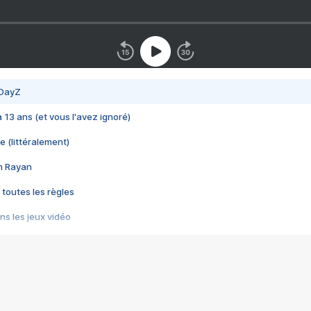
 DayZ
 a 13 ans (et vous l'avez ignoré)
e (littéralement)
im Rayan
 toutes les règles
s les jeux vidéo
us choquant de Rockstar ? - Le scandale BULLY
e plus moche de Steam
du RÊVE tourne au CAUCHEMAR