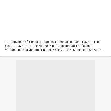
Le 11 novembre à Pontoise, Francesco Bearzatti dégaine (Jazz au fil de
l'Oise) --- Jazz au Fil de l'Oise 2016 du 19 octobre au 11 décembre
Programme en Novembre : Peirani / Wollny duo (4, Montmorency); Anne
Paceo; Shai Maestro & Neli Andreeva (5, Ermont)Thomas...