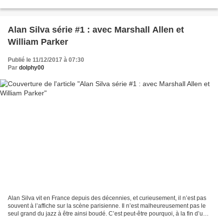
fait de disque. Les doigts...
Alan Silva série #1 : avec Marshall Allen et
William Parker
Publié le 11/12/2017 à 07:30
Par
dolphy00
Alan Silva vit en France depuis des décennies, et curieusement, il n’est pas
souvent à l’affiche sur la scène parisienne. Il n’est malheureusement pas le
seul grand du jazz à être ainsi boudé. C’est peut-être pourquoi, à la fin d’un