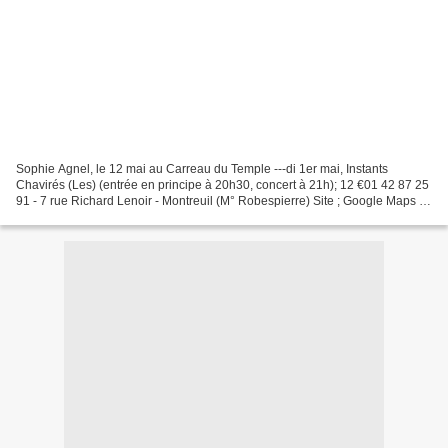
Sophie Agnel, le 12 mai au Carreau du Temple ---di 1er mai, Instants
Chavirés (Les) (entrée en principe à 20h30, concert à 21h); 12 €01 42 87 25
91 - 7 rue Richard Lenoir - Montreuil (M° Robespierre) Site ; Google Maps .
Toujours sur la brêche, parfois...