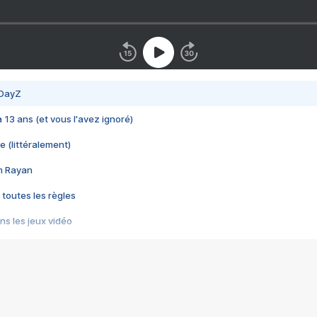
 DayZ
 a 13 ans (et vous l'avez ignoré)
e (littéralement)
im Rayan
 toutes les règles
s les jeux vidéo
us choquant de Rockstar ? - Le scandale BULLY
e plus moche de Steam
du RÊVE tourne au CAUCHEMAR