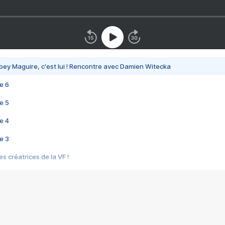
bey Maguire, c'est lui ! Rencontre avec Damien Witecka
e 6
e 5
e 4
e 3
s créatrices de la VF !
e 2
e 1
e Mektoub My Love arrive enfin ! Rencontre avec Shaïn Boumedine et Sal