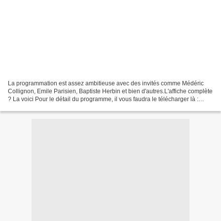
La programmation est assez ambitieuse avec des invités comme Médéric
Collignon, Emile Parisien, Baptiste Herbin et bien d'autres.L'affiche complète
? La voici Pour le détail du programme, il vous faudra le télécharger là :
http://www.marneetgondoire.fr/uploads/media/FestivalJazz16pages-
web.pdf...