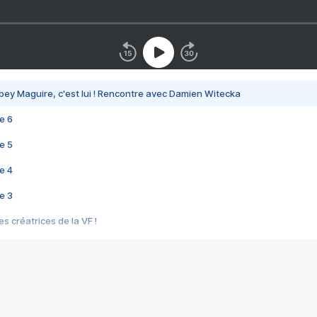
bey Maguire, c'est lui ! Rencontre avec Damien Witecka
e 6
e 5
e 4
e 3
s créatrices de la VF !
e 2
e 1
e Mektoub My Love arrive enfin ! Rencontre avec Shaïn Boumedine et Sal