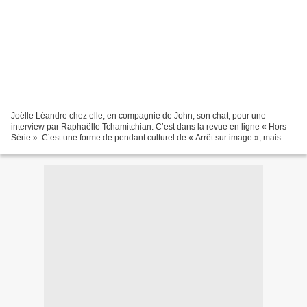
Joëlle Léandre chez elle, en compagnie de John, son chat, pour une
interview par Raphaëlle Tchamitchian. C’est dans la revue en ligne « Hors
Série ». C’est une forme de pendant culturel de « Arrêt sur image », mais
elle en est indépendante. On trouvera...