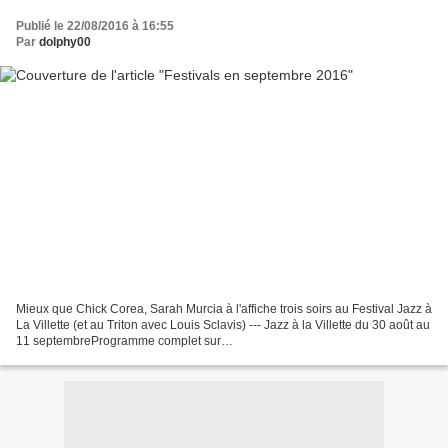
Publié le 22/08/2016 à 16:55
Par
dolphy00
Mieux que Chick Corea, Sarah Murcia à l'affiche trois soirs au Festival Jazz à
La Villette (et au Triton avec Louis Sclavis) --- Jazz à la Villette du 30 août au
11 septembreProgramme complet sur
http://www.jazzalavillette.com/programme Infos pratiques...