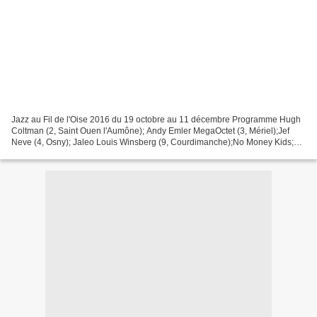
Jazz au Fil de l'Oise 2016 du 19 octobre au 11 décembre Programme Hugh
Coltman (2, Saint Ouen l'Aumône); Andy Emler MegaOctet (3, Mériel);Jef
Neve (4, Osny); Jaleo Louis Winsberg (9, Courdimanche);No Money Kids;
Electro Deluxe (10, Cergy); Cecilia Bonacina...