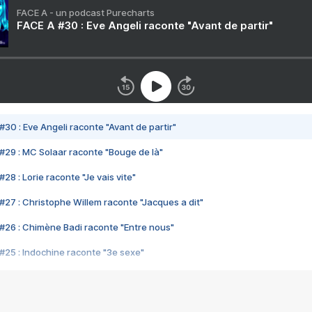
FACE A - un podcast Purecharts
FACE A #30 : Eve Angeli raconte "Avant de partir"
#30 : Eve Angeli raconte "Avant de partir"
#29 : MC Solaar raconte "Bouge de là"
28 : Lorie raconte "Je vais vite"
#27 : Christophe Willem raconte "Jacques a dit"
#26 : Chimène Badi raconte "Entre nous"
#25 : Indochine raconte "3e sexe"
#24 : Zaho raconte "C'est chelou"
#23 : Patrick Bruel raconte "Au café des délices"