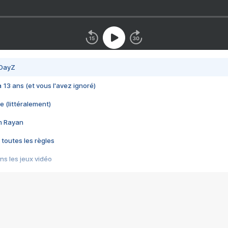
 DayZ
 a 13 ans (et vous l'avez ignoré)
e (littéralement)
im Rayan
 toutes les règles
s les jeux vidéo
us choquant de Rockstar ? - Le scandale BULLY
e plus moche de Steam
du RÊVE tourne au CAUCHEMAR