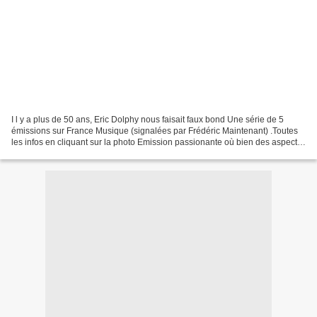
I l y a plus de 50 ans, Eric Dolphy nous faisait faux bond Une série de 5
émissions sur France Musique (signalées par Frédéric Maintenant) .Toutes
les infos en cliquant sur la photo Emission passionante où bien des aspects
du parcours de Dolphy nous sont...