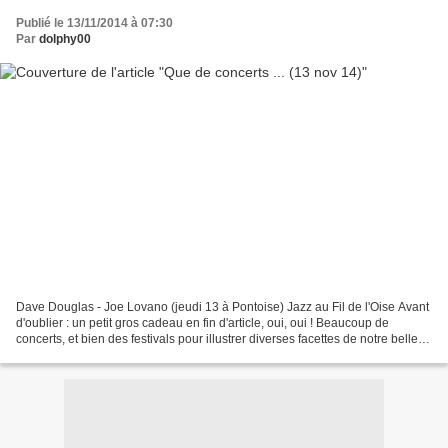
Publié le 13/11/2014 à 07:30
Par
dolphy00
Dave Douglas - Joe Lovano (jeudi 13 à Pontoise) Jazz au Fil de l'Oise Avant
d'oublier : un petit gros cadeau en fin d'article, oui, oui ! Beaucoup de
concerts, et bien des festivals pour illustrer diverses facettes de notre belle
musique, le jazz.L' agenda...