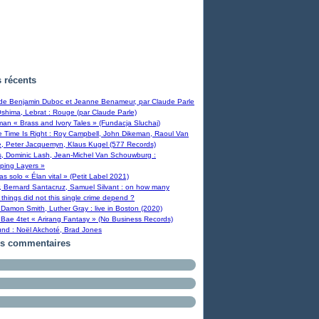
s récents
 de Benjamin Duboc et Jeanne Benameur, par Claude Parle
Oshima, Lebrat : Rouge (par Claude Parle)
man « Brass and Ivory Tales » (Fundacja Sluchaj)
Time Is Right : Roy Campbell, John Dikeman, Raoul Van
, Peter Jacquemyn, Klaus Kugel (577 Records)
s, Dominic Lash, Jean-Michel Van Schouwburg :
ping Layers »
ras solo « Élan vital » (Petit Label 2021)
, Bernard Santacruz, Samuel Silvant : on how many
 things did not this single crime depend ?
Damon Smith, Luther Gray : live in Boston (2020)
Bae 4tet « Arirang Fantasy » (No Business Records)
und : Noël Akchoté, Brad Jones
rs commentaires