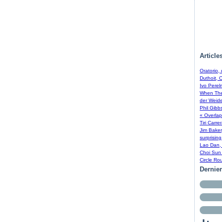
Article
Oratorio,
Duthoit, 
Ivo Perel
When The 
der Weide
Phil Gibb
« Overlap
Tiri Carre
Jim Baker
surprising
Lao Dan, 
Choi Sun 
Circle Ro
Dernie