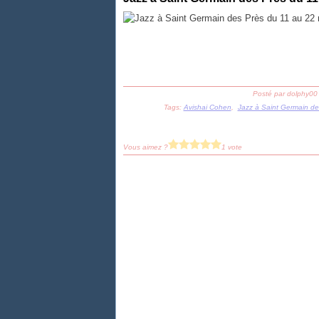
Posté par dolphy00
Tags:
Avishai Cohen
,
Jazz à Saint Germain de
Vous aimez ?
1 vote