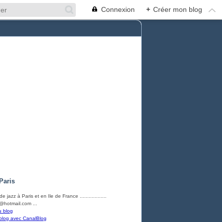
Connexion
+
Créer mon blog
Paris
e jazz à Paris et en Ile de France ..................
hotmail.com ...
u blog
blog avec CanalBlog