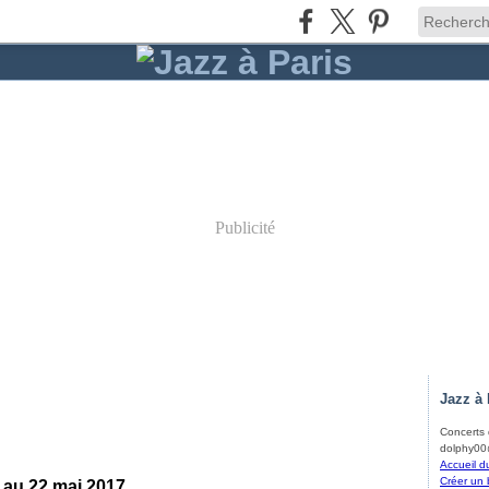
Publicité
Jazz à 
Concerts d
dolphy00@
Accueil d
Créer un 
 au 22 mai 2017