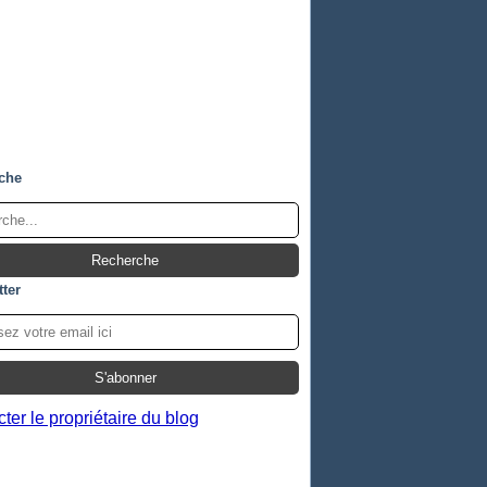
che
ter
ter le propriétaire du blog