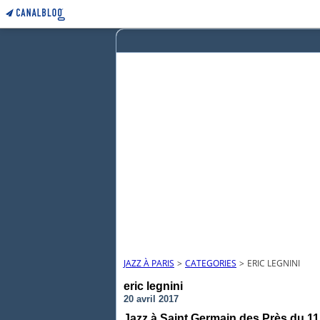
JAZZ À PARIS
>
CATEGORIES
>
ERIC LEGNINI
eric legnini
20 avril 2017
Jazz à Saint Germain des Près du 11