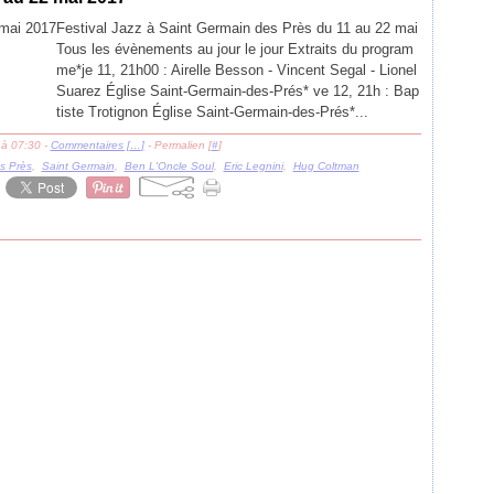
Festival Jazz à Saint Germain des Près du 11 au 22 mai
Tous les évènements au jour le jour Extraits du program
me*je 11, 21h00 : Airelle Besson - Vincent Segal - Lionel
Suarez Église Saint-Germain-des-Prés* ve 12, 21h : Bap
tiste Trotignon Église Saint-Germain-des-Prés*...
 à 07:30 -
Commentaires [
…
]
- Permalien [
#
]
s Près
,
Saint Germain
,
Ben L'Oncle Soul
,
Eric Legnini
,
Hug Coltman