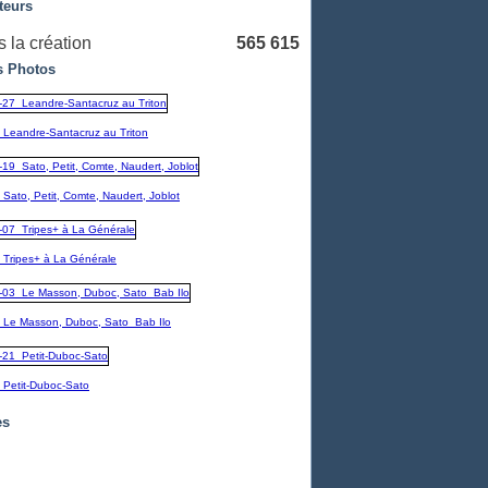
teurs
 la création
565 615
 Photos
_Leandre-Santacruz au Triton
Sato, Petit, Comte, Naudert, Joblot
_Tripes+ à La Générale
_Le Masson, Duboc, Sato_Bab Ilo
_Petit-Duboc-Sato
es
embre
(1)
1)