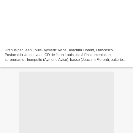
Uranus par Jean Louis (Aymeric Avice, Joachim Florent, Francesco
Pastacaldi) Un nouveau CD de Jean Louis, trio à l'instrumentation
surprenante : trompette (Aymeric Avice), basse (Joachim Florent), batterie
(Francesco Pastacaldi). Voir précedente chronique...