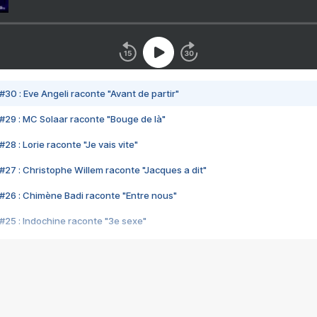
#30 : Eve Angeli raconte "Avant de partir"
#29 : MC Solaar raconte "Bouge de là"
28 : Lorie raconte "Je vais vite"
#27 : Christophe Willem raconte "Jacques a dit"
#26 : Chimène Badi raconte "Entre nous"
#25 : Indochine raconte "3e sexe"
#24 : Zaho raconte "C'est chelou"
#23 : Patrick Bruel raconte "Au café des délices"
#22 : Kyo raconte "Le chemin"