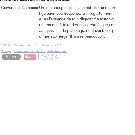
Un duo saxophone - piano est déjà une con
figuration peu fréquente. Sa frugalité mêm
e, en l'absence de tout dispositif electroniq
ue, conduit à faire des choix esthétiques dr
astiques. Ici, le piano égraine davantage q
u'il ne submerge. Il laisse beaucoup...
 à 07:30 -
Commentaires [
…
]
- Permalien [
#
]
,
Chergui
,
Giovanni di Domenico
,
Ayler Records