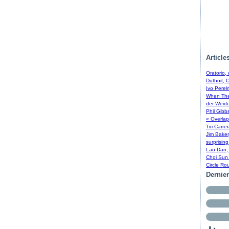
Article
Oratorio,
Duthoit, 
Ivo Perel
When The 
der Weide
Phil Gibb
« Overlap
Tiri Carre
Jim Baker
surprising
Lao Dan, 
Choi Sun 
Circle Ro
Dernie