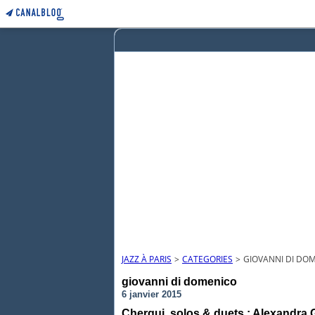
JAZZ À PARIS
>
CATEGORIES
>
GIOVANNI DI DO
giovanni di domenico
6 janvier 2015
Chergui, solos & duets : Alexandra 