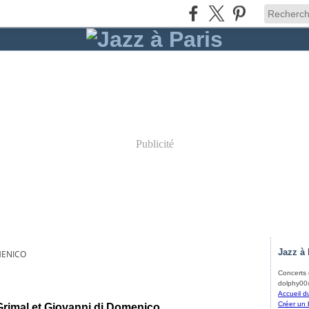
Publicité
Jazz à 
MENICO
Concerts d
dolphy00@
Accueil d
Créer un 
Grimal et Giovanni di Domenico