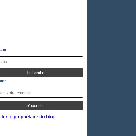
che
ter
ter le propriétaire du blog