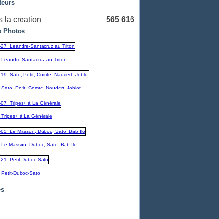
teurs
 la création
565 616
 Photos
_Leandre-Santacruz au Triton
Sato, Petit, Comte, Naudert, Joblot
_Tripes+ à La Générale
_Le Masson, Duboc, Sato_Bab Ilo
_Petit-Duboc-Sato
es
embre
(1)
1)