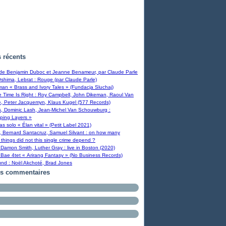
s récents
 de Benjamin Duboc et Jeanne Benameur, par Claude Parle
Oshima, Lebrat : Rouge (par Claude Parle)
man « Brass and Ivory Tales » (Fundacja Sluchaj)
Time Is Right : Roy Campbell, John Dikeman, Raoul Van
, Peter Jacquemyn, Klaus Kugel (577 Records)
s, Dominic Lash, Jean-Michel Van Schouwburg :
ping Layers »
ras solo « Élan vital » (Petit Label 2021)
, Bernard Santacruz, Samuel Silvant : on how many
 things did not this single crime depend ?
Damon Smith, Luther Gray : live in Boston (2020)
Bae 4tet « Arirang Fantasy » (No Business Records)
und : Noël Akchoté, Brad Jones
rs commentaires