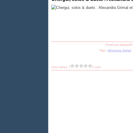
Posté par dolphy00
Tags:
Alexandra Grimal
Vous aimez ?
0 vote