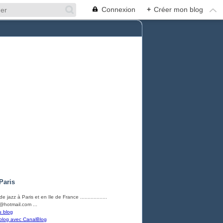
Connexion
+
Créer mon blog
Paris
e jazz à Paris et en Ile de France ..................
hotmail.com ...
u blog
blog avec CanalBlog