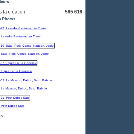
teurs
 la création
565 616
 Photos
_Leandre-Santacruz au Triton
Sato, Petit, Comte, Naudert, Joblot
_Tripes+ à La Générale
_Le Masson, Duboc, Sato_Bab Ilo
_Petit-Duboc-Sato
es
embre
(1)
1)