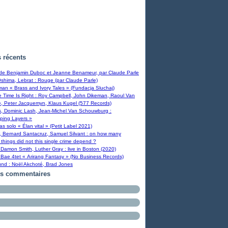
s récents
 de Benjamin Duboc et Jeanne Benameur, par Claude Parle
Oshima, Lebrat : Rouge (par Claude Parle)
man « Brass and Ivory Tales » (Fundacja Sluchaj)
Time Is Right : Roy Campbell, John Dikeman, Raoul Van
, Peter Jacquemyn, Klaus Kugel (577 Records)
s, Dominic Lash, Jean-Michel Van Schouwburg :
ping Layers »
ras solo « Élan vital » (Petit Label 2021)
, Bernard Santacruz, Samuel Silvant : on how many
 things did not this single crime depend ?
Damon Smith, Luther Gray : live in Boston (2020)
Bae 4tet « Arirang Fantasy » (No Business Records)
und : Noël Akchoté, Brad Jones
rs commentaires