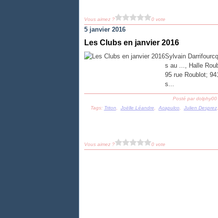
Vous aimez ?
0 vote
5 janvier 2016
Les Clubs en janvier 2016
Sylvain Darrifourcq
s au ..., Halle Rou
95 rue Roublot; 94
s...
Posté par dolphy00
Tags:
Triton
,
Joëlle Léandre
,
Acapulco
,
Julien Desprez
Vous aimez ?
0 vote