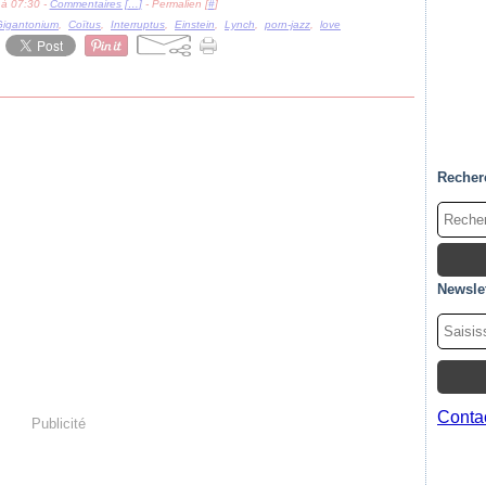
 à 07:30 -
Commentaires [
…
]
- Permalien [
#
]
Gigantonium
,
Coïtus
,
Interruptus
,
Einstein
,
Lynch
,
porn-jazz
,
love
Recher
Newslet
Contac
Publicité