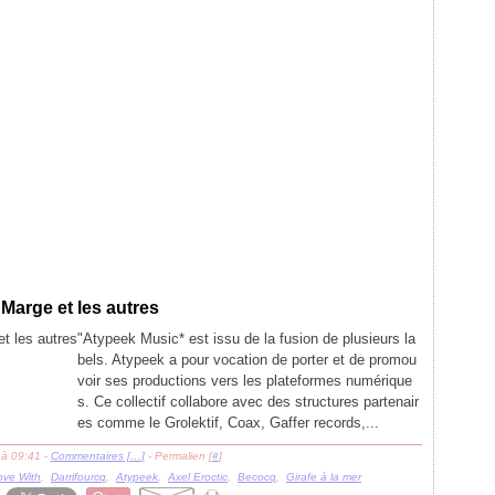
Marge et les autres
"Atypeek Music* est issu de la fusion de plusieurs la
bels. Atypeek a pour vocation de porter et de promou
voir ses productions vers les plateformes numérique
s. Ce collectif collabore avec des structures partenair
es comme le Grolektif, Coax, Gaffer records,...
 à 09:41 -
Commentaires [
…
]
- Permalien [
#
]
ove With
,
Darrifourcq
,
Atypeek
,
Axel Eroctic
,
Becocq
,
Girafe à la mer