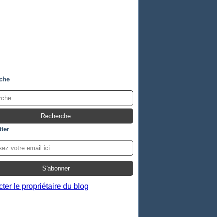
che
ter
ter le propriétaire du blog