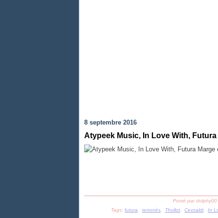
8 septembre 2016
Atypeek Music, In Love With, Futura 
Posté par dolphy00
Tags:
futura
,
terronès
,
Thollot
,
Ceccaldi
,
In L