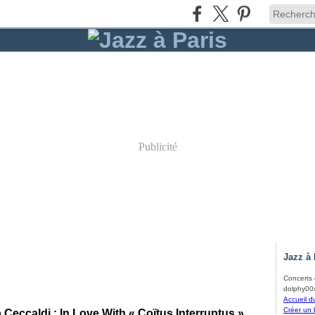
Publicité
Jazz à 
Concerts d
dolphy00@
Accueil d
Créer un 
 Ceccaldi : In Love With « Coïtus Interruptus »