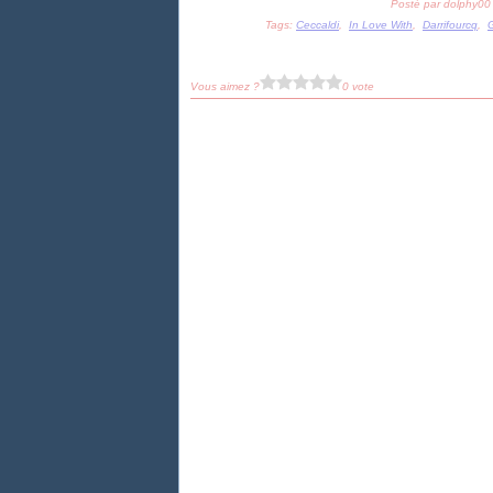
Posté par dolphy00
Tags:
Ceccaldi
,
In Love With
,
Darrifourcq
,
Vous aimez ?
0 vote