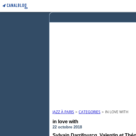
JAZZ À PARIS
>
CATEGORIES
>
IN LOVE WITH
in love with
22 octobre 2018
Sylvain Darrifourcq, Valentin et Théo