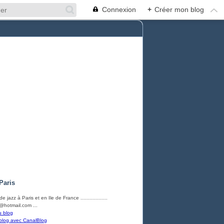
Connexion
+
Créer mon blog
Paris
e jazz à Paris et en Ile de France ..................
hotmail.com ...
u blog
blog avec CanalBlog