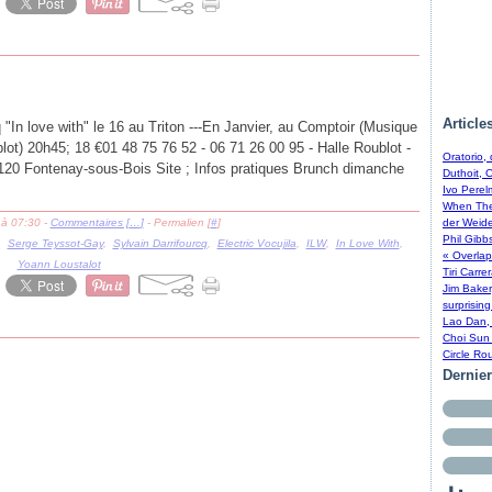
Article
 "In love with" le 16 au Triton ---En Janvier, au Comptoir (Musique
blot) 20h45; 18 €01 48 75 76 52 - 06 71 26 00 95 - Halle Roublot -
Oratorio,
120 Fontenay-sous-Bois Site ; Infos pratiques Brunch dimanche
Duthoit, 
Ivo Perel
When The 
 à 07:30 -
Commentaires [
…
]
- Permalien [
#
]
der Weide
Phil Gibb
,
Serge Teyssot-Gay
,
Sylvain Darrifourcq
,
Electric Vocujila
,
ILW
,
In Love With
,
« Overlap
Yoann Loustalot
Tiri Carre
Jim Baker
surprising
Lao Dan, 
Choi Sun 
Circle Ro
Dernie