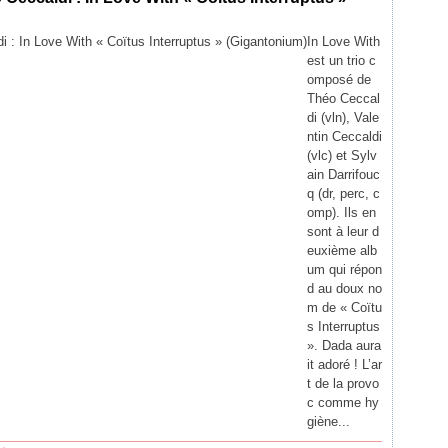
In Love With
est un trio c
omposé de
Théo Ceccal
di (vln), Vale
ntin Ceccaldi
(vlc) et Sylv
ain Darrifouc
q (dr, perc, c
omp). Ils en
sont à leur d
euxième alb
um qui répon
d au doux no
m de « Coïtu
s Interruptus
». Dada aura
it adoré ! L’ar
t de la provo
c comme hy
giène...