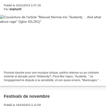
Publié le 16/11/2015 à 07:30
Par
dolphy00
Formule épurée pour une musique lyrique, parfois retenue ou au contraire
violente et abrupte (ainsi "Infobesity"). Peut-être l'apex, "Austerity..." où
l'engagement le dispute à la sensibilité, et son quasi envers, "Marécages "
tout de retenue, d'exploration...
Festivals de novembre
Publié le 19/10/2015 à 11:00