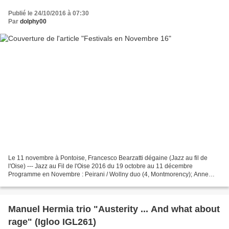
Publié le 24/10/2016 à 07:30
Par
dolphy00
Le 11 novembre à Pontoise, Francesco Bearzatti dégaine (Jazz au fil de
l'Oise) --- Jazz au Fil de l'Oise 2016 du 19 octobre au 11 décembre
Programme en Novembre : Peirani / Wollny duo (4, Montmorency); Anne
Paceo; Shai Maestro & Neli Andreeva (5, Ermont)Thomas...
Manuel Hermia trio "Austerity ... And what about
rage" (Igloo IGL261)