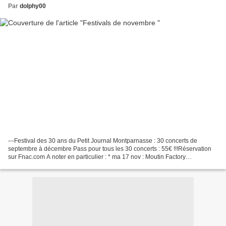
Par
dolphy00
---Festival des 30 ans du Petit Journal Montparnasse : 30 concerts de
septembre à décembre Pass pour tous les 30 concerts : 55€ !!!Réservation
sur Fnac.com A noter en particulier : * ma 17 nov : Moutin Factory
5tetProgramme : Petit Journal Montparnasse;...