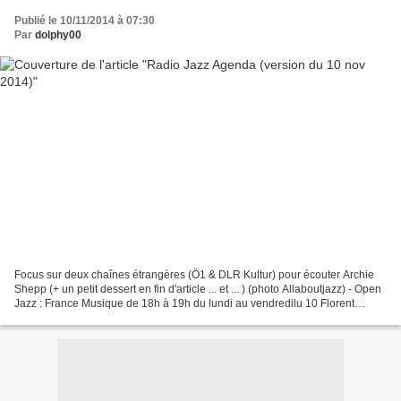
Publié le 10/11/2014 à 07:30
Par
dolphy00
Focus sur deux chaînes étrangères (Ö1 & DLR Kultur) pour écouter Archie
Shepp (+ un petit dessert en fin d'article ... et ... ) (photo Allaboutjazz) - Open
Jazz : France Musique de 18h à 19h du lundi au vendredilu 10 Florent
Nissema 11 Mélanie Dahan (invitée)me...