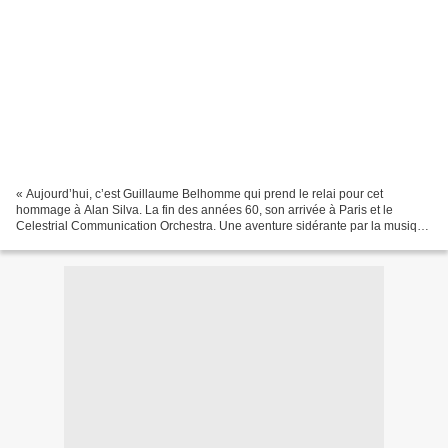
« Aujourd’hui, c’est Guillaume Belhomme qui prend le relai pour cet
hommage à Alan Silva. La fin des années 60, son arrivée à Paris et le
Celestrial Communication Orchestra. Une aventure sidérante par la musique
produite et par la qualité des participants....